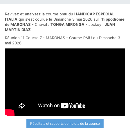
Revivez et analysez la course pmu du
HANDICAP ESPECIAL
ITALIA
qui s'est courue le Dimanche 3 mai 2026 sur l'
hippodrome
de MARONAS
- Cheval :
TONGA MIRONGA
- Jockey :
JUAN
MARTIN DIAZ
Réunion 11 Course 7 - MARONAS - Course PMU du Dimanche 3
mai 2026
Résultats et rapports complets de la course