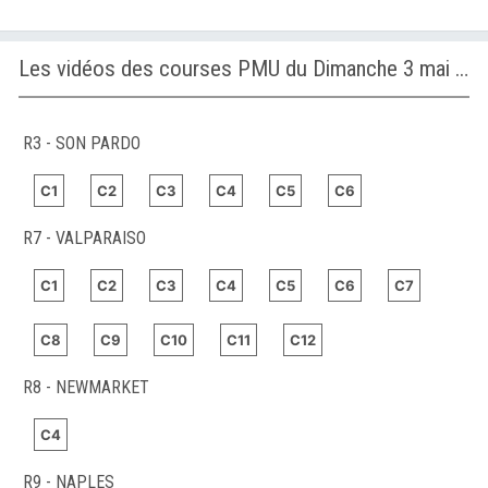
Les vidéos des courses PMU du Dimanche 3 mai 2026
R3 - SON PARDO
C1
C2
C3
C4
C5
C6
R7 - VALPARAISO
C1
C2
C3
C4
C5
C6
C7
C8
C9
C10
C11
C12
R8 - NEWMARKET
C4
R9 - NAPLES