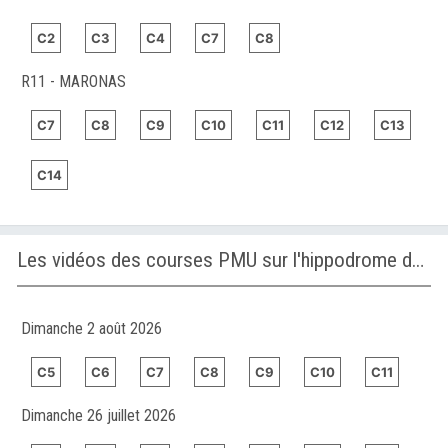
C2
C3
C4
C7
C8
R11 - MARONAS
C7
C8
C9
C10
C11
C12
C13
C14
Les vidéos des courses PMU sur l'hippodrome de MARONAS
Dimanche 2 août 2026
C5
C6
C7
C8
C9
C10
C11
Dimanche 26 juillet 2026