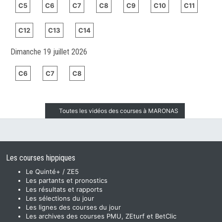
C5
C6
C7
C8
C9
C10
C11
C12
C13
C14
Dimanche 19 juillet 2026
C6
C7
C8
Toutes les vidéos des courses à MARONAS
Les courses hippiques
Le Quinté+ / ZE5
Les partants et pronostics
Les résultats et rapports
Les sélections du jour
Les lignes des courses du jour
Les archives des courses PMU, ZEturf et BetClic