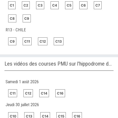
C1
C2
C3
C4
C5
C6
C7
C8
C9
R13 - CHILE
C9
C11
C12
C13
Les vidéos des courses PMU sur l'hippodrome de CHILE
Samedi 1 août 2026
C11
C12
C14
C16
Jeudi 30 juillet 2026
C10
C13
C14
C15
C16