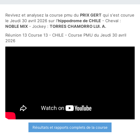
Revivez et analysez la course pmu du
PRIX GERT
qui s'est courue
le Jeudi 30 avril 2026 sur l'
hippodrome de CHILE
- Cheval :
NOBLE MIX
- Jockey :
TORRES CHAMORRO LUI. A.
Réunion 13 Course 13 - CHILE - Course PMU du Jeudi 30 avril
2026
Résultats et rapports complets de la course