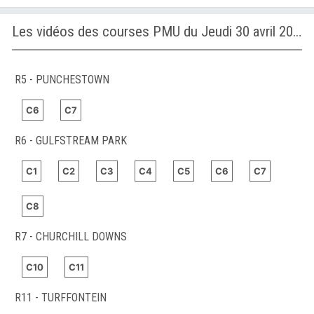
Les vidéos des courses PMU du Jeudi 30 avril 2026
R5 - PUNCHESTOWN
C6
C7
R6 - GULFSTREAM PARK
C1
C2
C3
C4
C5
C6
C7
C8
R7 - CHURCHILL DOWNS
C10
C11
R11 - TURFFONTEIN