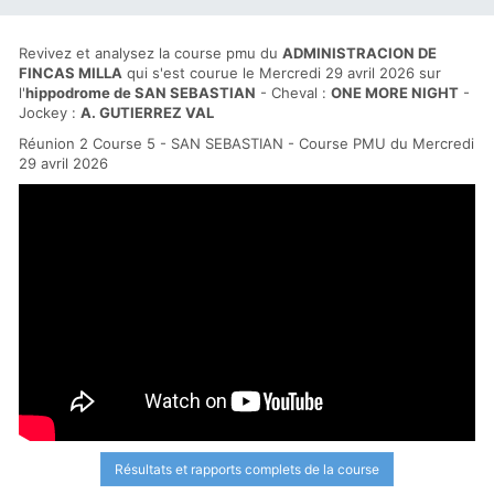
Revivez et analysez la course pmu du
ADMINISTRACION DE
FINCAS MILLA
qui s'est courue le Mercredi 29 avril 2026 sur
l'
hippodrome de SAN SEBASTIAN
- Cheval :
ONE MORE NIGHT
-
Jockey :
A. GUTIERREZ VAL
Réunion 2 Course 5 - SAN SEBASTIAN - Course PMU du Mercredi
29 avril 2026
Résultats et rapports complets de la course