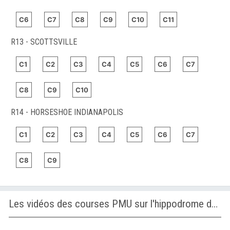
C6
C7
C8
C9
C10
C11
R13 - SCOTTSVILLE
C1
C2
C3
C4
C5
C6
C7
C8
C9
C10
R14 - HORSESHOE INDIANAPOLIS
C1
C2
C3
C4
C5
C6
C7
C8
C9
Les vidéos des courses PMU sur l'hippodrome de SAN SEBASTIAN