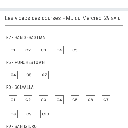
Les vidéos des courses PMU du Mercredi 29 avril 2026
R2 - SAN SEBASTIAN
C1
C2
C3
C4
C5
R6 - PUNCHESTOWN
C4
C5
C7
R8 - SOLVALLA
C1
C2
C3
C4
C5
C6
C7
C8
C9
C10
R9 - SAN ISIDRO