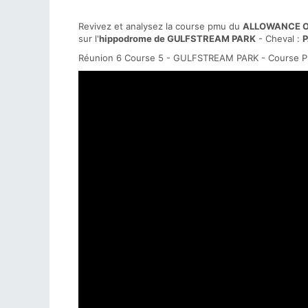
Revivez et analysez la course pmu du
ALLOWANCE O
sur l'
hippodrome de GULFSTREAM PARK
- Cheval :
P
Réunion 6 Course 5 - GULFSTREAM PARK - Course P