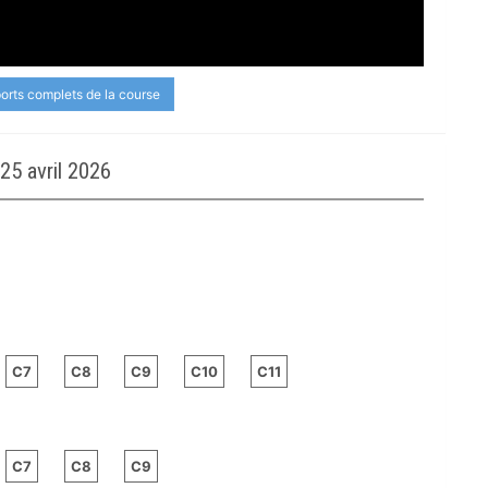
ports complets de la course
5 avril 2026
C7
C8
C9
C10
C11
C7
C8
C9