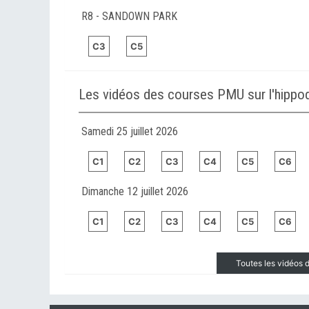
R8 - SANDOWN PARK
C3
C5
Les vidéos des courses PMU sur l'hi
Samedi 25 juillet 2026
C1
C2
C3
C4
C5
C6
Dimanche 12 juillet 2026
C1
C2
C3
C4
C5
C6
Toutes les vidéo