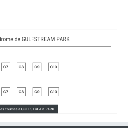
ppodrome de GULFSTREAM PARK
C7
C8
C9
C10
C7
C8
C9
C10
s des courses à GULFSTREAM PARK