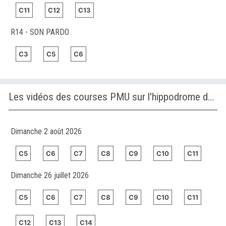
C11
C12
C13
R14 - SON PARDO
C3
C5
C6
Les vidéos des courses PMU sur l'hippodrome de MARONAS
Dimanche 2 août 2026
C5
C6
C7
C8
C9
C10
C11
Dimanche 26 juillet 2026
C5
C6
C7
C8
C9
C10
C11
C12
C13
C14