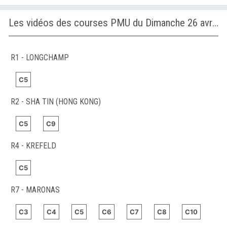
Les vidéos des courses PMU du Dimanche 26 avril 2026
R1 - LONGCHAMP
C5
R2 - SHA TIN (HONG KONG)
C5
C9
R4 - KREFELD
C5
R7 - MARONAS
C3
C4
C5
C6
C7
C8
C10