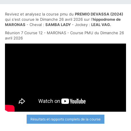
Revivez et analysez la course pmu du
PREMIO DEVASSA (2024)
qui s'est courue le Dimanche 26 avril 2026 sur l'
hippodrome de
MARONAS
- Cheval :
SAMBA LADY
- Jockey :
LEAL VAG.
Réunion 7 Course 12 - MARONAS - Course PMU du Dimanche 26
avril 2026
Résultats et rapports complets de la course