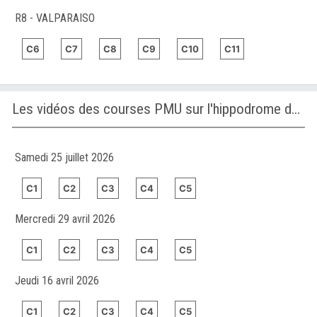
R8 - VALPARAISO
C6
C7
C8
C9
C10
C11
Les vidéos des courses PMU sur l'hippodrome de SAN SEBASTIAN
Samedi 25 juillet 2026
C1
C2
C3
C4
C5
Mercredi 29 avril 2026
C1
C2
C3
C4
C5
Jeudi 16 avril 2026
C1
C2
C3
C4
C5