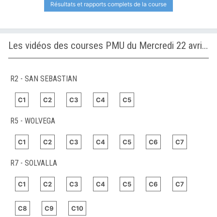
Résultats et rapports complets de la course
Les vidéos des courses PMU du Mercredi 22 avril 2026
R2 - SAN SEBASTIAN
C1
C2
C3
C4
C5
R5 - WOLVEGA
C1
C2
C3
C4
C5
C6
C7
R7 - SOLVALLA
C1
C2
C3
C4
C5
C6
C7
C8
C9
C10