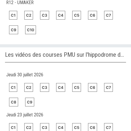
R12 - UMAKER
C1
C2
C3
C4
C5
C6
C7
C9
C10
Les vidéos des courses PMU sur l'hippodrome de VAAL
Jeudi 30 juillet 2026
C1
C2
C3
C4
C5
C6
C7
C8
C9
Jeudi 23 juillet 2026
C1
C2
C3
C4
C5
C6
C7