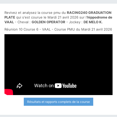
Revivez et analysez la course pmu du
RACING240 GRADUATION
PLATE
qui s'est courue le Mardi 21 avril 2026 sur l'
hippodrome de
VAAL
- Cheval :
GOLDEN OPERATOR
- Jockey :
DE MELO K.
Réunion 10 Course 6 - VAAL - Course PMU du Mardi 21 avril 2026
Résultats et rapports complets de la course