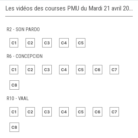
Les vidéos des courses PMU du Mardi 21 avril 2026
R2 - SON PARDO
C1
C2
C3
C4
C5
R6 - CONCEPCION
C1
C2
C3
C4
C5
C6
C7
C8
R10 - VAAL
C1
C2
C3
C4
C5
C6
C7
C8