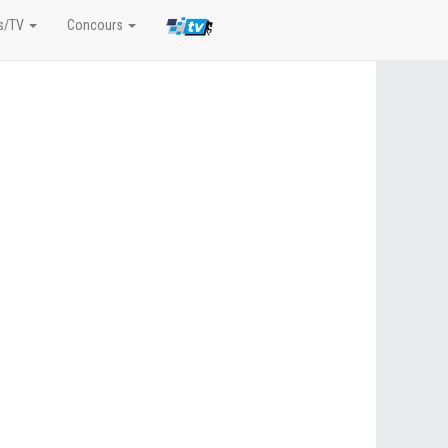
s/TV
Concours