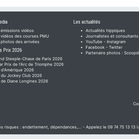
edia
Les actualités
 émissions vidéos
Actualités hippiques
 vidéos des courses PMU
Journalistes et consultants
 photos des arrivées
YouTube
-
Instagram
Facebook
-
Twitter
s Prix 2026
Partenaire photos :
Scoopd
nd Steeple-Chase de Paris 2026
ar Prix de l'Arc de Triomphe 2026
x d'Amérique 2026
x du Jockey Club 2026
x de Diane Longines 2026
Con
 risques : endettement, dépendances,... - Appelez le 09 74 75 13 13 