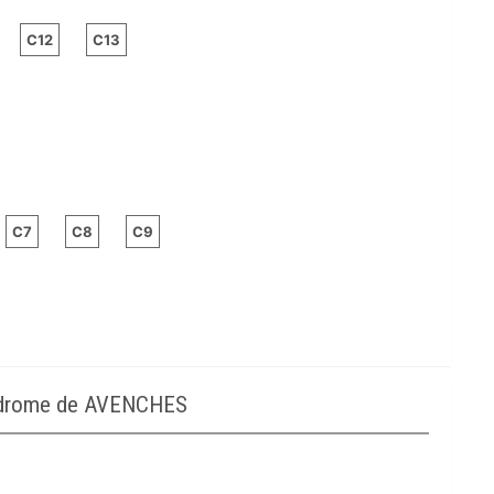
C12
C13
C7
C8
C9
podrome de AVENCHES