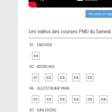
Résultats et rap
Les vidéos des courses PMU du Samedi 1
R1 - ENGHIEN
C4
R2 - AVENCHES
C1
C2
C3
C4
C5
R6 - GULFSTREAM PARK
C1
C2
C3
C4
C5
C6
R7 - SAN ISIDRO