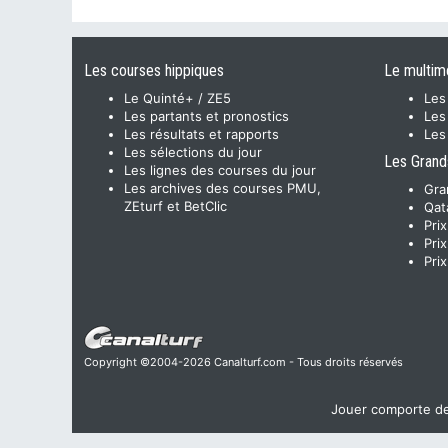
Les courses hippiques
Le multim
Le Quinté+ / ZE5
Les
Les partants et pronostics
Les
Les résultats et rapports
Les
Les sélections du jour
Les Grand
Les lignes des courses du jour
Les archives des courses PMU,
Gra
ZEturf et BetClic
Qat
Pri
Pri
Pri
Copyright ©2004-2026 Canalturf.com - Tous droits réservés
Jouer comporte des