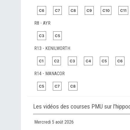
C6
C7
C8
C9
C10
C11
R8 - AYR
C3
C5
R13 - KENILWORTH
C1
C2
C3
C4
C5
C6
R14 - MANACOR
C5
C7
C8
Les vidéos des courses PMU sur l'hip
Mercredi 5 août 2026