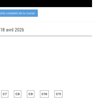
ports complets de la course
8 avril 2026
C7
C8
C9
C10
C11