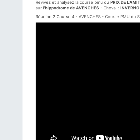
Revivez et analysez la course pmu du
PRIX DE L'AM
sur l'
hippodrome de AVENCHES
- Cheval :
INVERNO
Réunion 2 Course 4 - AVENCHES - Course PMU du Sa