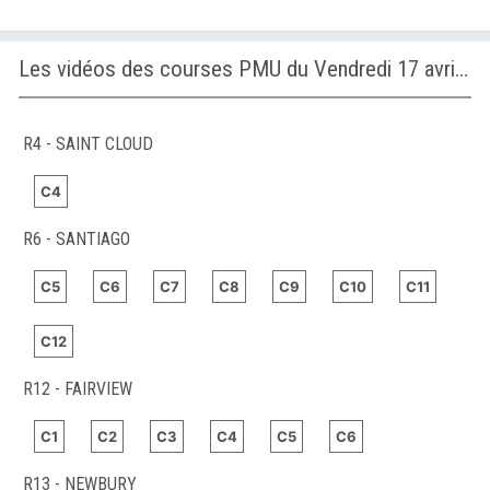
Les vidéos des courses PMU du Vendredi 17 avril 2026
R4 - SAINT CLOUD
C4
R6 - SANTIAGO
C5
C6
C7
C8
C9
C10
C11
C12
R12 - FAIRVIEW
C1
C2
C3
C4
C5
C6
R13 - NEWBURY