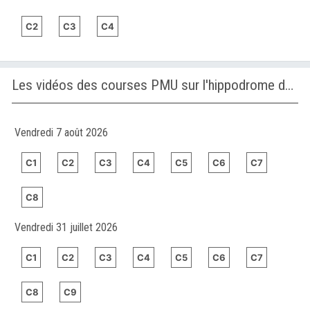
C2
C3
C4
Les vidéos des courses PMU sur l'hippodrome de FAIRVIEW
Vendredi 7 août 2026
C1
C2
C3
C4
C5
C6
C7
C8
Vendredi 31 juillet 2026
C1
C2
C3
C4
C5
C6
C7
C8
C9