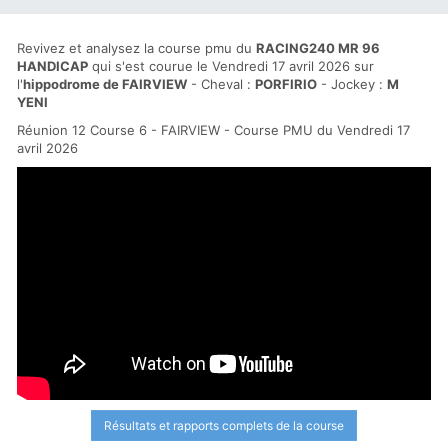
Revivez et analysez la course pmu du
RACING240 MR 96
HANDICAP
qui s'est courue le Vendredi 17 avril 2026 sur
l'
hippodrome de FAIRVIEW
- Cheval :
PORFIRIO
- Jockey :
M
YENI
Réunion 12 Course 6 - FAIRVIEW - Course PMU du Vendredi 17
avril 2026
Résultats et rapports complets de la course