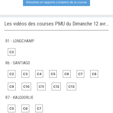
Résultats et rapports complets de la course
Les vidéos des courses PMU du Dimanche 12 avril 2026
R1 - LONGCHAMP
C2
R6 - SANTIAGO
C2
C3
C4
C5
C6
C7
C8
C9
C10
C11
C12
C13
R7 - KALGOORLIE
C5
C6
C7