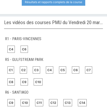
Résultats et rapports complets de la course
Les vidéos des courses PMU du Vendredi 20 mars 2026
R1 - PARIS-VINCENNES
C4
C6
R5 - GULFSTREAM PARK
C1
C2
C3
C4
C5
C6
C7
C8
C9
C10
R6 - SANTIAGO
C9
C10
C11
C12
C13
C14