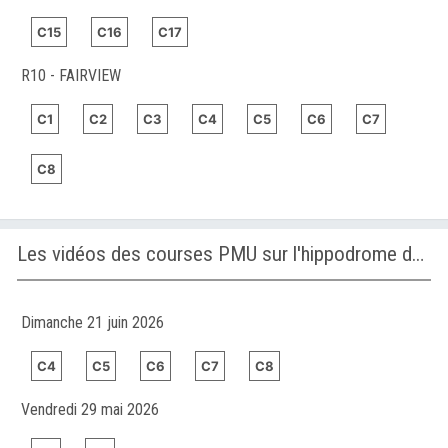
C15
C16
C17
R10 - FAIRVIEW
C1
C2
C3
C4
C5
C6
C7
C8
Les vidéos des courses PMU sur l'hippodrome de PARIS-VINCENNES
Dimanche 21 juin 2026
C4
C5
C6
C7
C8
Vendredi 29 mai 2026