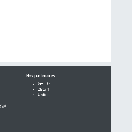
Nos partenaires
Pmu.fr
ZEturf
Unibet
yga