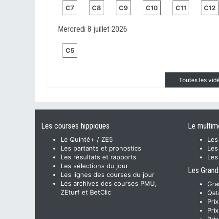
C7
C8
C9
C10
C11
C12
Mercredi 8 juillet 2026
C5
Toutes les vi
Les courses hippiques
Le multim
Le Quinté+ / ZE5
Les
Les partants et pronostics
Les
Les résultats et rapports
Les
Les sélections du jour
Les Grand
Les lignes des courses du jour
Les archives des courses PMU,
Gra
ZEturf et BetClic
Qat
Pri
Pri