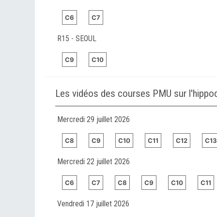
C6
C7
R15 - SEOUL
C9
C10
Les vidéos des courses PMU sur l'hipp
Mercredi 29 juillet 2026
C8
C9
C10
C11
C12
C13
Mercredi 22 juillet 2026
C6
C7
C8
C9
C10
C11
Vendredi 17 juillet 2026