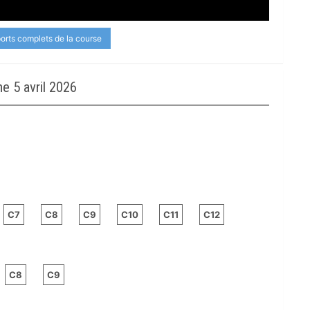
ports complets de la course
 5 avril 2026
C7
C8
C9
C10
C11
C12
C8
C9