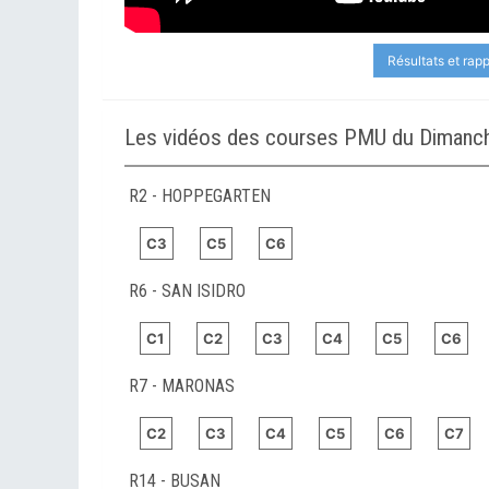
Résultats et rap
Les vidéos des courses PMU du Dimanche
R2 - HOPPEGARTEN
C3
C5
C6
R6 - SAN ISIDRO
C1
C2
C3
C4
C5
C6
R7 - MARONAS
C2
C3
C4
C5
C6
C7
R14 - BUSAN