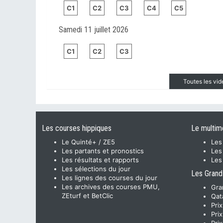
C1
C2
C3
C4
C5
Samedi 11 juillet 2026
C1
C2
C3
Toutes les vi
Les courses hippiques
Le multim
Le Quinté+ / ZE5
Les
Les partants et pronostics
Les
Les résultats et rapports
Les
Les sélections du jour
Les Grand
Les lignes des courses du jour
Les archives des courses PMU,
Gra
ZEturf et BetClic
Qat
Pri
Pri