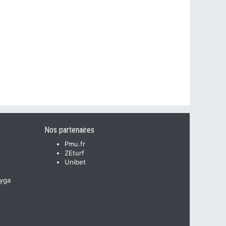
Nos partenaires
Pmu.fr
ZEturf
Unibet
yga