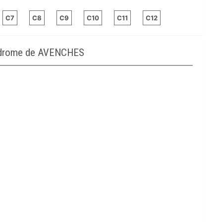
C7
C8
C9
C10
C11
C12
podrome de AVENCHES