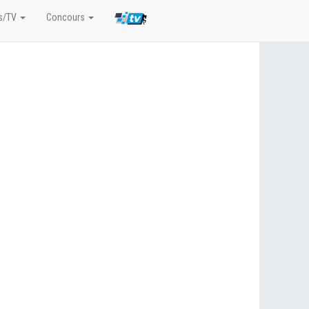
s/TV
Concours