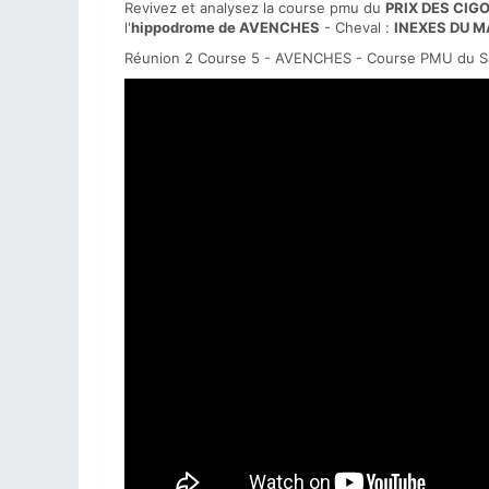
Revivez et analysez la course pmu du
PRIX DES CIG
l'
hippodrome de AVENCHES
- Cheval :
INEXES DU 
Réunion 2 Course 5 - AVENCHES - Course PMU du Sa