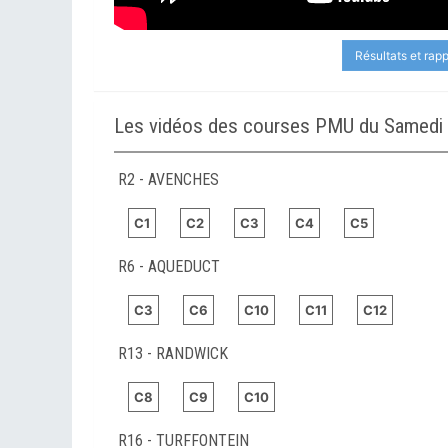
Résultats et rap
Les vidéos des courses PMU du Samedi 4
R2 - AVENCHES
C1
C2
C3
C4
C5
R6 - AQUEDUCT
C3
C6
C10
C11
C12
R13 - RANDWICK
C8
C9
C10
R16 - TURFFONTEIN