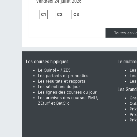
Vendredi 24 juillet 2026
C1
C2
C3
Toutes les v
Les courses hippiques
Le multim
Le Quinté+ / ZE5
Les
Les partants et pronostics
Les
Les résultats et rapports
Les
Les sélections du jour
Les Grand
Les lignes des courses du jour
Les archives des courses PMU,
Gra
ZEturf et BetClic
Qat
Pri
Pri
Pri