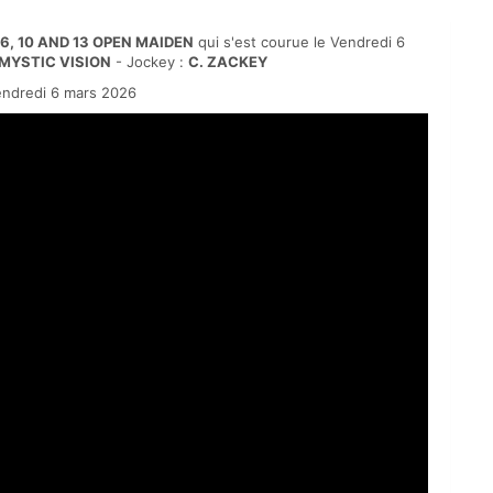
6, 10 AND 13 OPEN MAIDEN
qui s'est courue le Vendredi 6
MYSTIC VISION
- Jockey :
C. ZACKEY
endredi 6 mars 2026