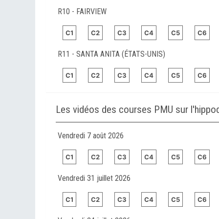
R10 - FAIRVIEW
C1
C2
C3
C4
C5
C6
R11 - SANTA ANITA (ÉTATS-UNIS)
C1
C2
C3
C4
C5
C6
Les vidéos des courses PMU sur l'hipp
Vendredi 7 août 2026
C1
C2
C3
C4
C5
C6
Vendredi 31 juillet 2026
C1
C2
C3
C4
C5
C6