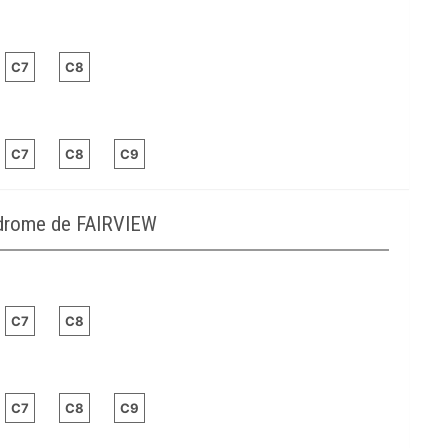
C7
C8
C7
C8
C9
odrome de FAIRVIEW
C7
C8
C7
C8
C9