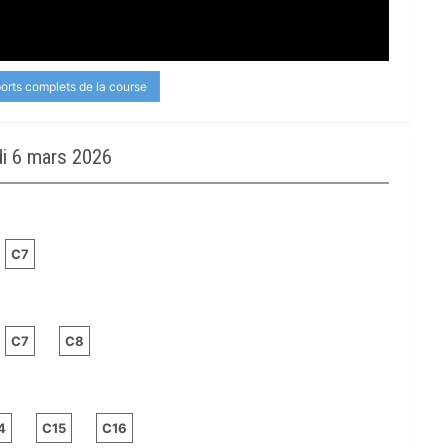
ports complets de la course
i 6 mars 2026
C7
C7
C8
4
C15
C16