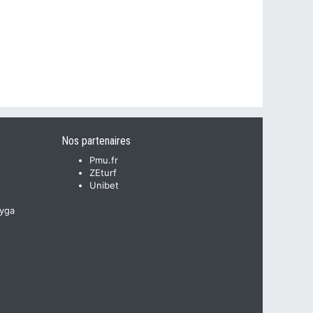
Nos partenaires
Pmu.fr
ZEturf
Unibet
yga