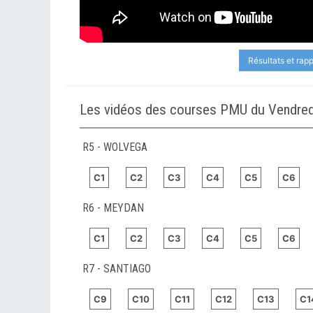
Résultats et rap
Les vidéos des courses PMU du Vendred
R5 - WOLVEGA
C1
C2
C3
C4
C5
C6
R6 - MEYDAN
C1
C2
C3
C4
C5
C6
R7 - SANTIAGO
C9
C10
C11
C12
C13
C1