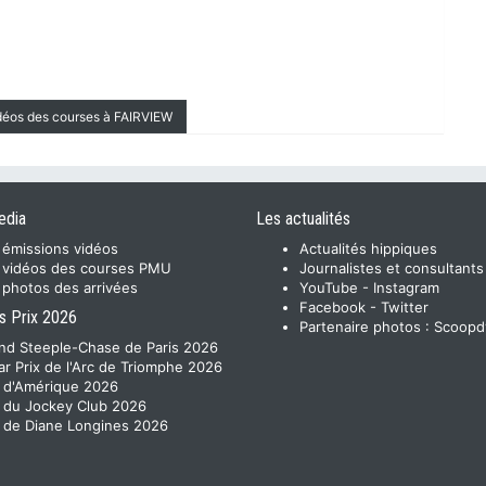
idéos des courses à FAIRVIEW
edia
Les actualités
 émissions vidéos
Actualités hippiques
 vidéos des courses PMU
Journalistes et consultants
 photos des arrivées
YouTube
-
Instagram
Facebook
-
Twitter
s Prix 2026
Partenaire photos :
Scoopd
nd Steeple-Chase de Paris 2026
ar Prix de l'Arc de Triomphe 2026
x d'Amérique 2026
x du Jockey Club 2026
x de Diane Longines 2026