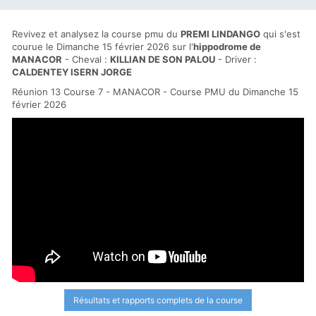
Revivez et analysez la course pmu du
PREMI LINDANGO
qui s'est
courue le Dimanche 15 février 2026 sur l'
hippodrome de
MANACOR
- Cheval :
KILLIAN DE SON PALOU
- Driver :
CALDENTEY ISERN JORGE
Réunion 13 Course 7 - MANACOR - Course PMU du Dimanche 15
février 2026
Résultats et rapports complets de la course