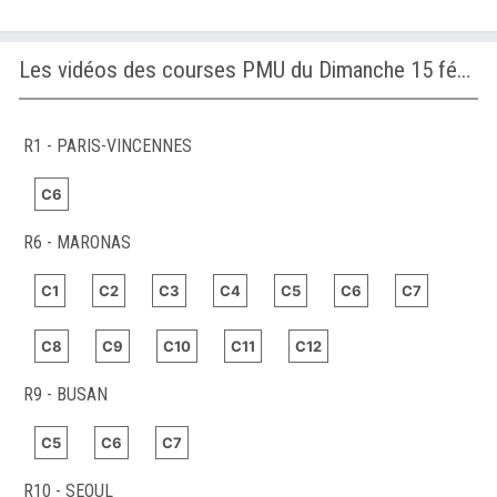
Les vidéos des courses PMU du Dimanche 15 février 2026
R1 - PARIS-VINCENNES
C6
R6 - MARONAS
C1
C2
C3
C4
C5
C6
C7
C8
C9
C10
C11
C12
R9 - BUSAN
C5
C6
C7
R10 - SEOUL