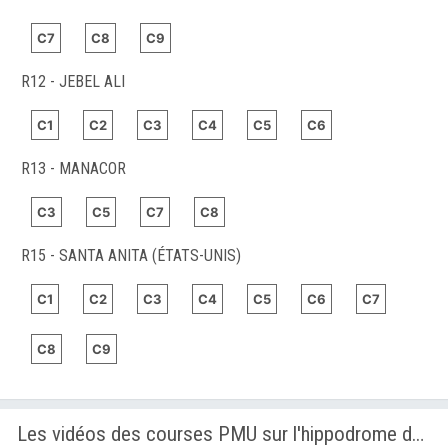
C7
C8
C9
R12 - JEBEL ALI
C1
C2
C3
C4
C5
C6
R13 - MANACOR
C3
C5
C7
C8
R15 - SANTA ANITA (ÉTATS-UNIS)
C1
C2
C3
C4
C5
C6
C7
C8
C9
Les vidéos des courses PMU sur l'hippodrome de MANACOR