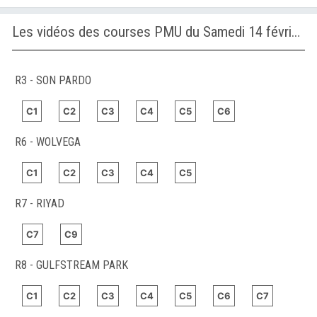
Les vidéos des courses PMU du Samedi 14 février 2026
R3 - SON PARDO
C1
C2
C3
C4
C5
C6
R6 - WOLVEGA
C1
C2
C3
C4
C5
R7 - RIYAD
C7
C9
R8 - GULFSTREAM PARK
C1
C2
C3
C4
C5
C6
C7