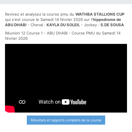
Revivez et analysez la course pmu du
WATHBA STALLIONS CUP
qui s'est courue le Samedi 14 février 2026 sur l'
hippodrome de
ABU DHABI
- Cheval :
KAYLA DU SOLEIL
- Jockey :
S.DE SOUSA
Réunion 12 Course 1 - ABU DHABI - Course PMU du Samedi 14
février 2026
Résultats et rapports complets de la course