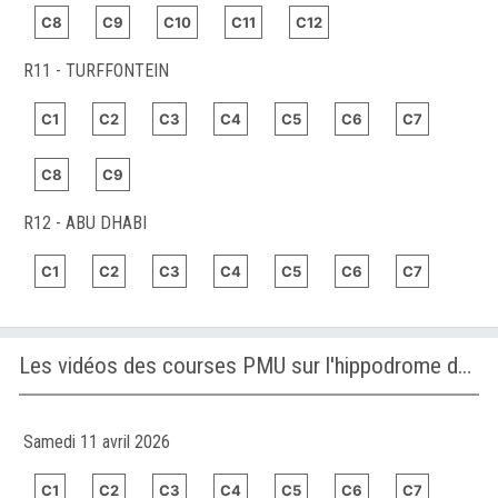
C8
C9
C10
C11
C12
R11 - TURFFONTEIN
C1
C2
C3
C4
C5
C6
C7
C8
C9
R12 - ABU DHABI
C1
C2
C3
C4
C5
C6
C7
Les vidéos des courses PMU sur l'hippodrome de ABU DHABI
Samedi 11 avril 2026
C1
C2
C3
C4
C5
C6
C7