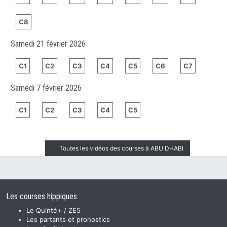
C8
Samedi 21 février 2026
C1
C2
C3
C4
C5
C6
C7
Samedi 7 février 2026
C1
C2
C3
C4
C5
Toutes les vidéos des courses à ABU DHABI
Les courses hippiques
Le Quinté+ / ZE5
Les partants et pronostics