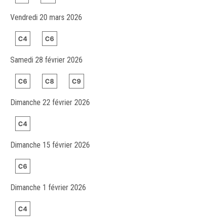
Vendredi 20 mars 2026
C4
C6
Samedi 28 février 2026
C6
C8
C9
Dimanche 22 février 2026
C4
Dimanche 15 février 2026
C6
Dimanche 1 février 2026
C4