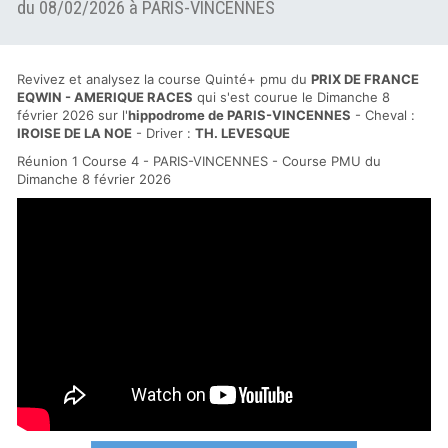
du 08/02/2026 à PARIS-VINCENNES
Revivez et analysez la course Quinté+ pmu du
PRIX DE FRANCE
EQWIN - AMERIQUE RACES
qui s'est courue le Dimanche 8
février 2026 sur l'
hippodrome de PARIS-VINCENNES
- Cheval :
IROISE DE LA NOE
- Driver :
TH. LEVESQUE
Réunion 1 Course 4 - PARIS-VINCENNES - Course PMU du
Dimanche 8 février 2026