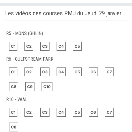
Les vidéos des courses PMU du Jeudi 29 janvier 2026
R5 - MONS (GHLIN)
C1
C2
C3
C4
C5
R6 - GULFSTREAM PARK
C1
C2
C3
C4
C5
C6
C7
C8
C9
C10
R10 - VAAL
C1
C2
C3
C4
C5
C6
C7
C8