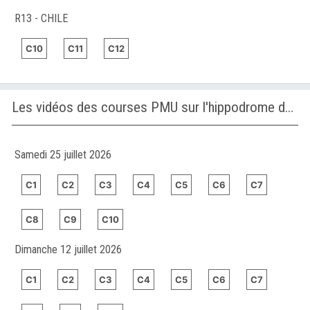
R13 - CHILE
C10
C11
C12
Les vidéos des courses PMU sur l'hippodrome de GULFSTREAM PARK
Samedi 25 juillet 2026
C1
C2
C3
C4
C5
C6
C7
C8
C9
C10
Dimanche 12 juillet 2026
C1
C2
C3
C4
C5
C6
C7