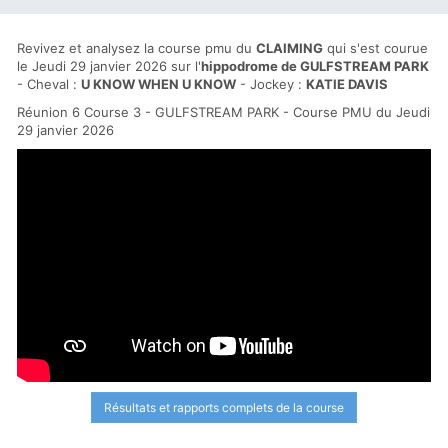
Revivez et analysez la course pmu du
CLAIMING
qui s'est courue
le Jeudi 29 janvier 2026 sur l'
hippodrome de GULFSTREAM PARK
- Cheval :
U KNOW WHEN U KNOW
- Jockey :
KATIE DAVIS
Réunion 6 Course 3 - GULFSTREAM PARK - Course PMU du Jeudi
29 janvier 2026
Résultats et rapports complets de la course