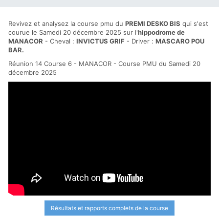
Revivez et analysez la course pmu du
PREMI DESKO BIS
qui s'est
courue le Samedi 20 décembre 2025 sur l'
hippodrome de
MANACOR
- Cheval :
INVICTUS GRIF
- Driver :
MASCARO POU
BAR.
Réunion 14 Course 6 - MANACOR - Course PMU du Samedi 20
décembre 2025
Résultats et rapports complets de la course