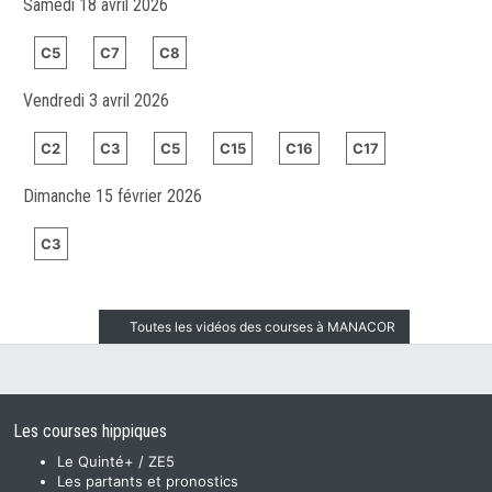
Samedi 18 avril 2026
C5
C7
C8
Vendredi 3 avril 2026
C2
C3
C5
C15
C16
C17
Dimanche 15 février 2026
C3
Toutes les vidéos des courses à MANACOR
Les courses hippiques
Le Quinté+ / ZE5
Les partants et pronostics