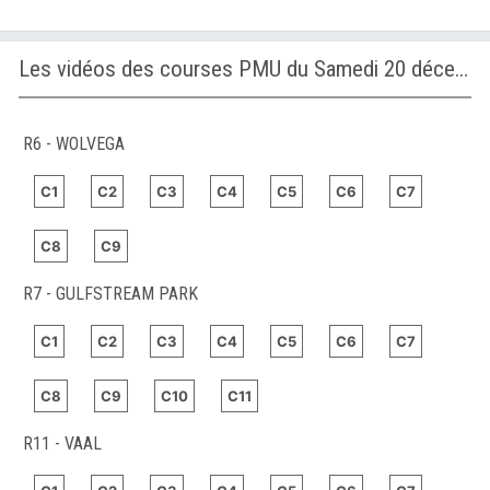
Les vidéos des courses PMU du Samedi 20 décembre 2025
R6 - WOLVEGA
C1
C2
C3
C4
C5
C6
C7
C8
C9
R7 - GULFSTREAM PARK
C1
C2
C3
C4
C5
C6
C7
C8
C9
C10
C11
R11 - VAAL