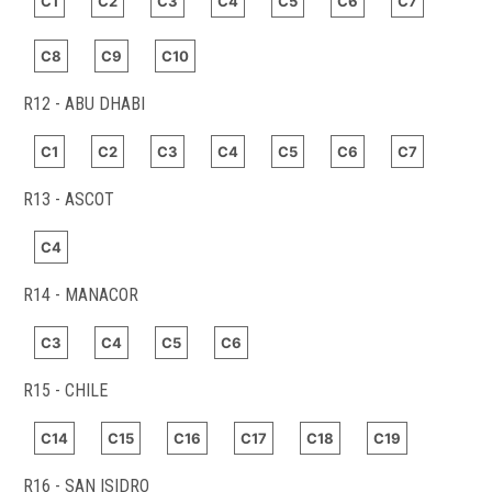
C1
C2
C3
C4
C5
C6
C7
C8
C9
C10
R12 - ABU DHABI
C1
C2
C3
C4
C5
C6
C7
R13 - ASCOT
C4
R14 - MANACOR
C3
C4
C5
C6
R15 - CHILE
C14
C15
C16
C17
C18
C19
R16 - SAN ISIDRO