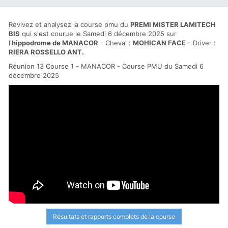
Revivez et analysez la course pmu du
PREMI MISTER LAMITECH
BIS
qui s'est courue le Samedi 6 décembre 2025 sur
l'
hippodrome de MANACOR
- Cheval :
MOHICAN FACE
- Driver :
RIERA ROSSELLO ANT.
Réunion 13 Course 1 - MANACOR - Course PMU du Samedi 6
décembre 2025
Résultats et rapports complets de la course