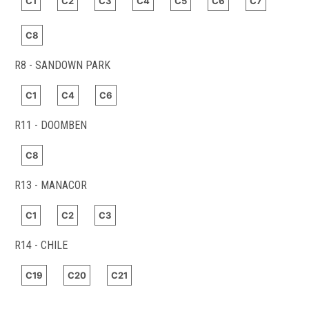
C1
C2
C3
C4
C5
C6
C7
C8
R8 - SANDOWN PARK
C1
C4
C6
R11 - DOOMBEN
C8
R13 - MANACOR
C1
C2
C3
R14 - CHILE
C19
C20
C21