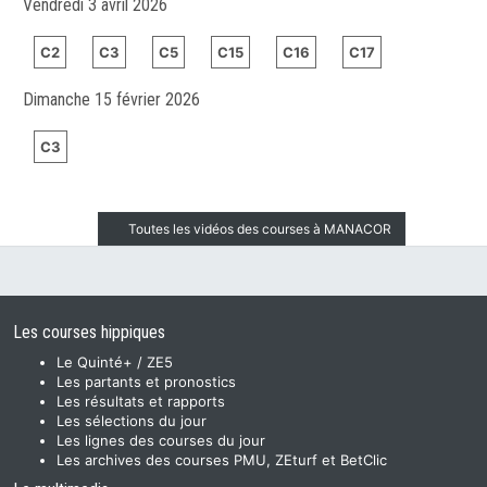
Vendredi 3 avril 2026
C2
C3
C5
C15
C16
C17
Dimanche 15 février 2026
C3
Toutes les vidéos des courses à MANACOR
Les courses hippiques
Le Quinté+ / ZE5
Les partants et pronostics
Les résultats et rapports
Les sélections du jour
Les lignes des courses du jour
Les archives des courses PMU, ZEturf et BetClic