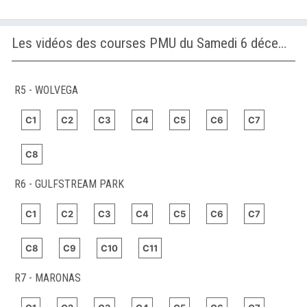
Les vidéos des courses PMU du Samedi 6 décembre 2025
R5 - WOLVEGA
C1
C2
C3
C4
C5
C6
C7
C8
R6 - GULFSTREAM PARK
C1
C2
C3
C4
C5
C6
C7
C8
C9
C10
C11
R7 - MARONAS