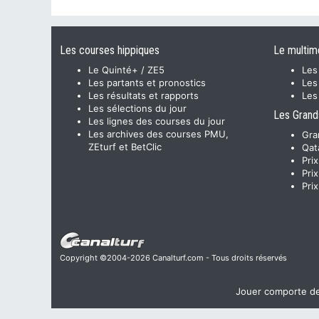
Les courses hippiques
Le multim
Le Quinté+ / ZE5
Les
Les partants et pronostics
Les
Les résultats et rapports
Les
Les sélections du jour
Les Grand
Les lignes des courses du jour
Les archives des courses PMU,
Gra
ZEturf et BetClic
Qat
Pri
Pri
Pri
Copyright ©2004-2026 Canalturf.com - Tous droits réservés
Jouer comporte des