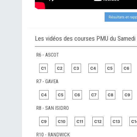
Résultats et rap
Les vidéos des courses PMU du Samedi 
R6 - ASCOT
C1
C2
C3
C4
C5
C6
R7 - GAVEA
C4
C5
C6
C7
C8
C9
R8 - SAN ISIDRO
C9
C10
C11
C12
C13
C1
R10 - RANDWICK