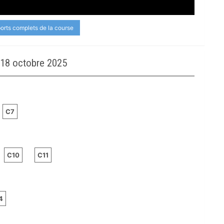
ports complets de la course
18 octobre 2025
C7
C10
C11
4