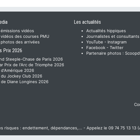
edia
Les actualités
 émissions vidéos
Actualités hippiques
 vidéos des courses PMU
Journalistes et consultants
 photos des arrivées
YouTube
-
Instagram
Facebook
-
Twitter
s Prix 2026
Partenaire photos :
Scoopd
nd Steeple-Chase de Paris 2026
ar Prix de l'Arc de Triomphe 2026
x d'Amérique 2026
x du Jockey Club 2026
x de Diane Longines 2026
Con
 risques : endettement, dépendances,... - Appelez le 09 74 75 13 13 