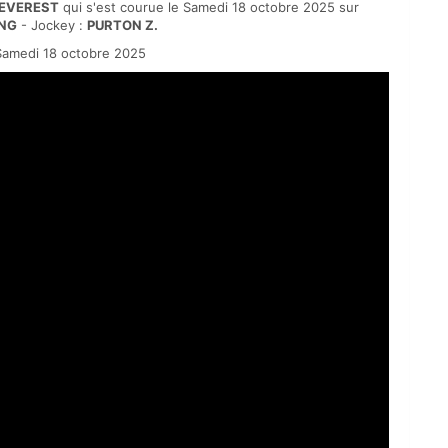
 EVEREST
qui s'est courue le Samedi 18 octobre 2025 sur
ING
- Jockey :
PURTON Z.
amedi 18 octobre 2025