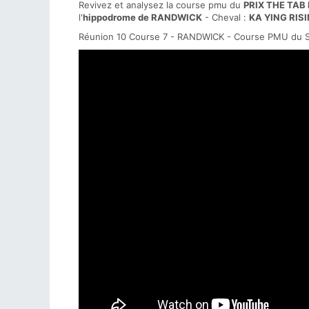
Revivez et analysez la course pmu du
PRIX THE TAB
l'
hippodrome de RANDWICK
- Cheval :
KA YING RIS
Réunion 10 Course 7 - RANDWICK - Course PMU du S