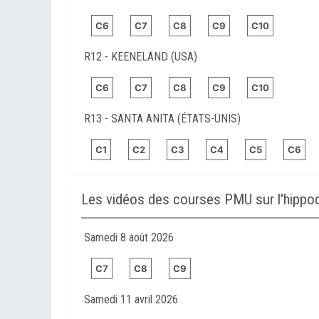
C6
C7
C8
C9
C10
R12 - KEENELAND (USA)
C6
C7
C8
C9
C10
R13 - SANTA ANITA (ÉTATS-UNIS)
C1
C2
C3
C4
C5
C6
Les vidéos des courses PMU sur l'hip
Samedi 8 août 2026
C7
C8
C9
Samedi 11 avril 2026