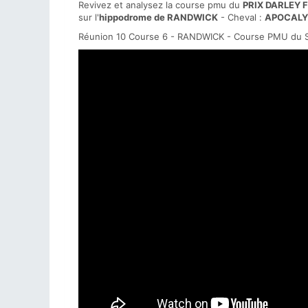
Revivez et analysez la course pmu du
PRIX DARLEY 
sur l'
hippodrome de RANDWICK
- Cheval :
APOCALY
Réunion 10 Course 6 - RANDWICK - Course PMU du 