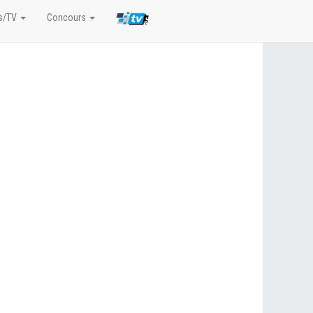
s/TV
Concours