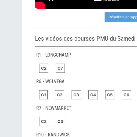
Résultats et rap
Les vidéos des courses PMU du Samedi 
R1 - LONGCHAMP
C2
C7
R6 - WOLVEGA
C1
C2
C3
C4
C5
C6
R7 - NEWMARKET
C2
C3
R10 - RANDWICK