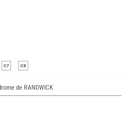
C7
C8
podrome de RANDWICK