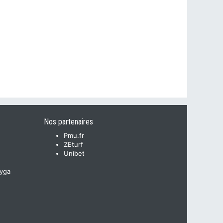
Nos partenaires
Pmu.fr
ZEturf
Unibet
yga