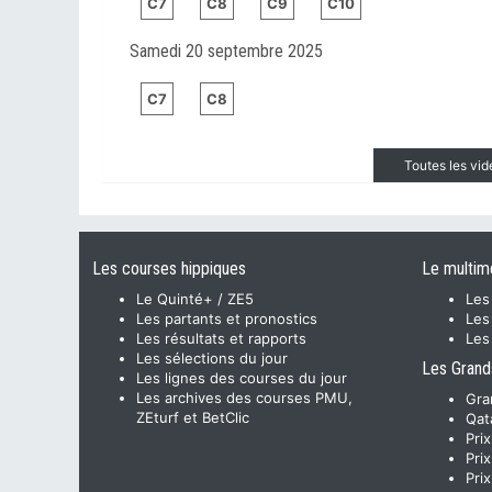
C7
C8
C9
C10
Samedi 20 septembre 2025
C7
C8
Toutes les vi
Les courses hippiques
Le multim
Le Quinté+ / ZE5
Les
Les partants et pronostics
Les
Les résultats et rapports
Les
Les sélections du jour
Les Grand
Les lignes des courses du jour
Les archives des courses PMU,
Gra
ZEturf et BetClic
Qat
Pri
Pri
Pri