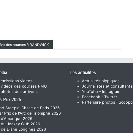
déos des courses à RANDWICK
edia
Les actualités
 émissions vidéos
Actualités hippiques
 vidéos des courses PMU
Journalistes et consultants
 photos des arrivées
YouTube
-
Instagram
Facebook
-
Twitter
s Prix 2026
Partenaire photos :
Scoopd
nd Steeple-Chase de Paris 2026
ar Prix de l'Arc de Triomphe 2026
x d'Amérique 2026
x du Jockey Club 2026
x de Diane Longines 2026