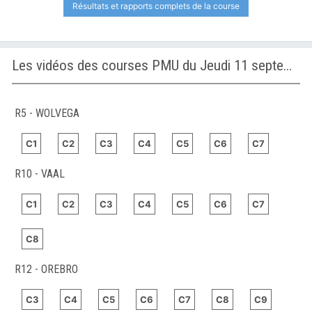
Résultats et rapports complets de la course
Les vidéos des courses PMU du Jeudi 11 septembre 2025
R5 - WOLVEGA
C1
C2
C3
C4
C5
C6
C7
R10 - VAAL
C1
C2
C3
C4
C5
C6
C7
C8
R12 - OREBRO
C3
C4
C5
C6
C7
C8
C9