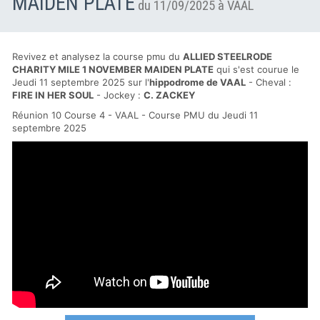
MAIDEN PLATE
du 11/09/2025 à VAAL
Revivez et analysez la course pmu du
ALLIED STEELRODE
CHARITY MILE 1 NOVEMBER MAIDEN PLATE
qui s'est courue le
Jeudi 11 septembre 2025 sur l'
hippodrome de VAAL
- Cheval :
FIRE IN HER SOUL
- Jockey :
C. ZACKEY
Réunion 10 Course 4 - VAAL - Course PMU du Jeudi 11
septembre 2025