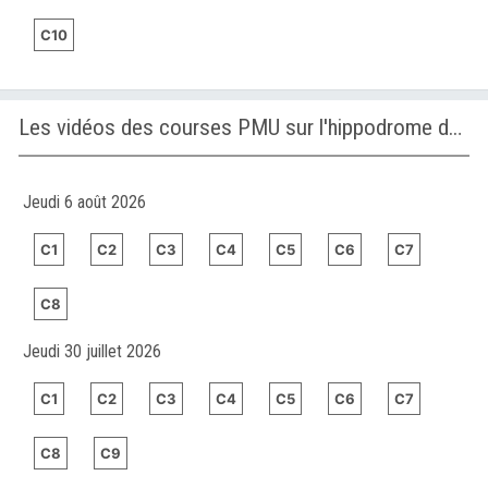
C10
Les vidéos des courses PMU sur l'hippodrome de VAAL
Jeudi 6 août 2026
C1
C2
C3
C4
C5
C6
C7
C8
Jeudi 30 juillet 2026
C1
C2
C3
C4
C5
C6
C7
C8
C9