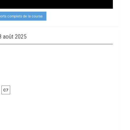
ports complets de la course
8 août 2025
C7