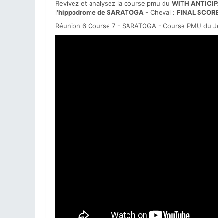
Revivez et analysez la course pmu du
WITH ANTICI
l'
hippodrome de SARATOGA
- Cheval :
FINAL SCOR
Réunion 6 Course 7 - SARATOGA - Course PMU du J