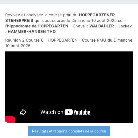
Revivez et analysez la course pmu du
HOPPEGARTENER
STEHERPREIS
qui s'est courue le Dimanche 10 août 2025 sur
l'
hippodrome de HOPPEGARTEN
- Cheval :
WALDADLER
- Jockey
:
HAMMER-HANSEN THO.
Réunion 2 Course 6 - HOPPEGARTEN - Course PMU du Dimanche
10 août 2025
Résultats et rapports complets de la course