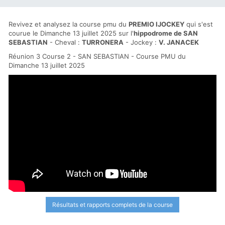
Revivez et analysez la course pmu du
PREMIO IJOCKEY
qui s'est
courue le Dimanche 13 juillet 2025 sur l'
hippodrome de SAN
SEBASTIAN
- Cheval :
TURRONERA
- Jockey :
V. JANACEK
Réunion 3 Course 2 - SAN SEBASTIAN - Course PMU du
Dimanche 13 juillet 2025
Résultats et rapports complets de la course