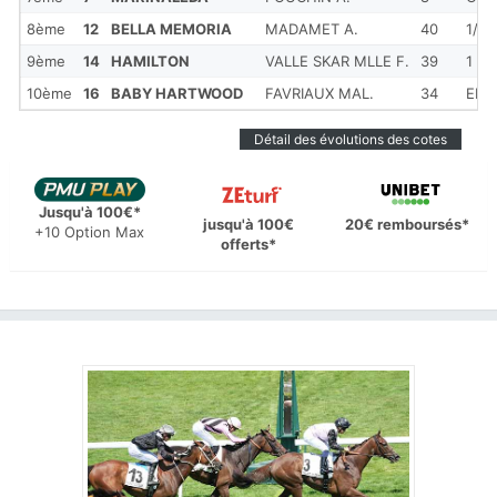
8ème
12
BELLA MEMORIA
MADAMET A.
40
1/2
9ème
14
HAMILTON
VALLE SKAR MLLE F.
39
1
10ème
16
BABY HARTWOOD
FAVRIAUX MAL.
34
ENC
Détail des évolutions des cotes
Jusqu'à 100€*
jusqu'à 100€
20€ remboursés*
+10 Option Max
offerts*