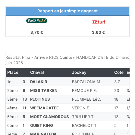
Rapport en jeu simple gagnant
3,70 €
3,60 €
Résultat Pmu - Arrivée R1C3 Quinté+ HANDICAP D'ETE du Dimanche
juin 2026
Place
Cheval
Jockey
Cote
Ecar
1er
3
DALAKIR
BARZALONA M.
3.7
2ème
9
MISS TARKEN
REMOUE PIE.
23
3/4
3ème
13
PLOTINUS
PLOMMEE LéO.
18
ENC
4ème
11
WEEMAGATEE
VERON F.
17
1/2
5ème
5
MOST GLAMOROUS
TRULLIER T.
13
3/4
6ème
1
QUIET KING
BACHELOT T.
5
1
7ème
7
MARINALEDA
POUCHIN A.
8
CTE