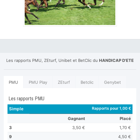
Les rapports PMU, ZEturf, Unibet et BetClic du
HANDICAP D'ETE
PMU
PMU Play
ZEturf
Betclic
Genybet
Les rapports PMU
Rapports pour 1,00 €
Simple
Gagnant
Placé
3
3,50 €
1,70 €
9
4,50 €