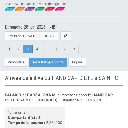
PLAT - 2400m - 50900.00€ - Corde à gauche
Dimanche 28 juin 2026
Réunion 1 - SAINT CLOUD
1
2
3
4
5
6
7
8
Pronostics
Résultats/Rapports
Lignes
Arrivée définitive du HANDICAP D'ETE à SAINT CLOUD
DALAKIR
et
BARZALONA M.
s'imposent dans le
HANDICAP
D'ETE
à SAINT CLOUD (R1C3) - Dimanche 28 juin 2026
16 inscrits
Non-partant(s) :
4
Temps de la course :
2'38''930