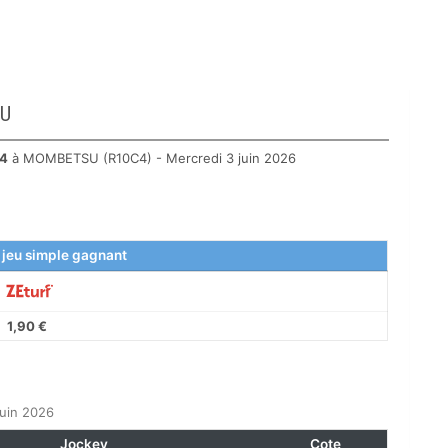
SU
4
à MOMBETSU (R10C4) - Mercredi 3 juin 2026
 jeu simple gagnant
1,90 €
juin 2026
Jockey
Cote