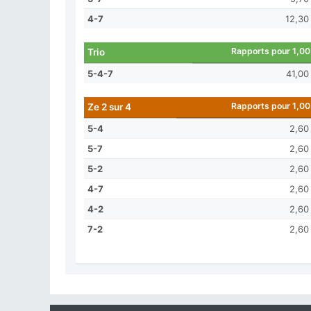
4-7
12,30
Rapports pour 1,00
Trio
5-4-7
41,00
Rapports pour 1,00
Ze 2 sur 4
5-4
2,60
5-7
2,60
5-2
2,60
4-7
2,60
4-2
2,60
7-2
2,60