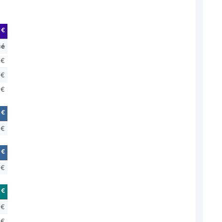
 €
cé
 €
 €
 €
 €
 €
 €
 €
 €
 €
 €