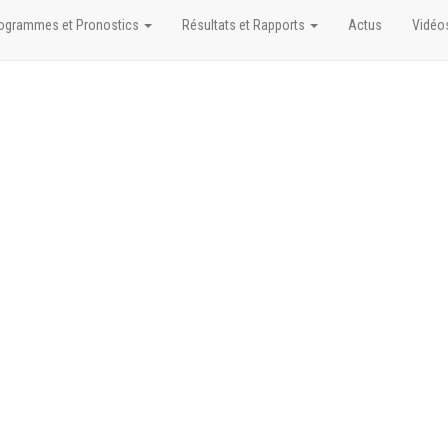
ogrammes et Pronostics
Résultats et Rapports
Actus
Vidéo