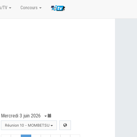
s/TV
Concours
Mercredi 3 juin 2026
Réunion 10 - MOMBETSU