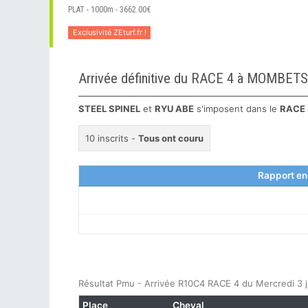
PLAT - 1000m - 3662.00€
Exclusivité ZEturf.fr !
Arrivée définitive du RACE 4 à MOMBET
STEEL SPINEL
et
RYU ABE
s'imposent dans le
RACE 
10 inscrits -
Tous ont couru
Rapport en
Résultat Pmu - Arrivée R10C4 RACE 4 du Mercredi 3 
Place
Cheval