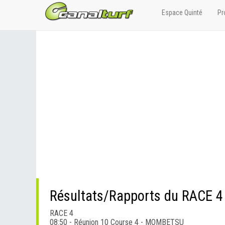
Espace Quinté
Pr
Résultats/Rapports du RACE 4
RACE 4
08:50 - Réunion 10 Course 4 - MOMBETSU