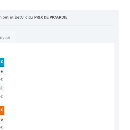
nibet et BetClic du
PRIX DE PICARDIE
nybet
 €
cé
 €
 €
 €
 €
cé
 €