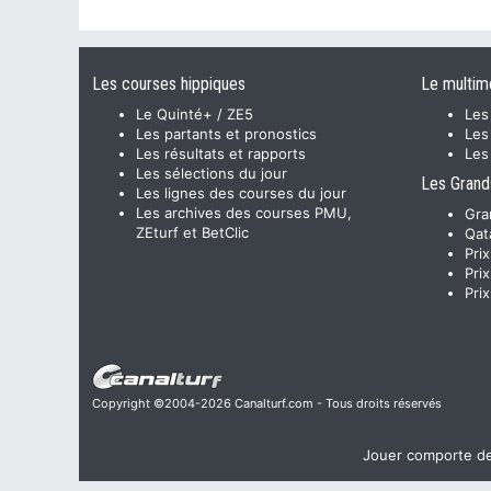
Les courses hippiques
Le multim
Le Quinté+ / ZE5
Les
Les partants et pronostics
Les
Les résultats et rapports
Les
Les sélections du jour
Les Grand
Les lignes des courses du jour
Les archives des courses PMU,
Gra
ZEturf et BetClic
Qat
Pri
Pri
Pri
Copyright ©2004-2026 Canalturf.com - Tous droits réservés
Jouer comporte des