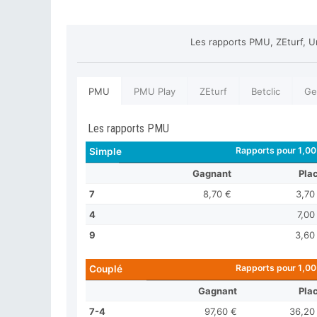
Les rapports PMU, ZEturf, U
PMU
PMU Play
ZEturf
Betclic
Ge
Les rapports PMU
Rapports pour 1,00
Simple
Gagnant
Pla
7
8,70 €
3,70
4
7,00
9
3,60
Rapports pour 1,00
Couplé
Gagnant
Pla
7-4
97,60 €
36,20