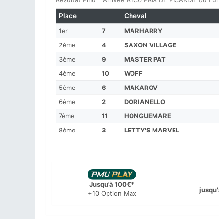
Résultat Pmu - Arrivée R1C6 PRIX DE PICARDIE du Lu
Place
Cheval
1er
7
MARHARRY
2ème
4
SAXON VILLAGE
3ème
9
MASTER PAT
4ème
10
WOFF
5ème
6
MAKAROV
6ème
2
DORIANELLO
7ème
11
HONGUEMARE
8ème
3
LETTY'S MARVEL
Jusqu'à 100€*
jusqu'
+10 Option Max