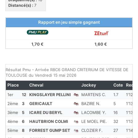
Distancé(s) :
7
Rapport en jeu simple gagnant
1,70 €
1,60 €
Résultat Pmu - Arrivée R8C6 GRAND CRITERIUM DE VITESSE DE
TOULOUSE du Vendredi 15 mai 2026
Place
Cheval
Jockey
Cote
Redk
1er
12
KINGSLAYER PELLINI
MARTENS C.
1.7
1'12''
2ème
3
GERICAULT
BAZIRE N.
5
1'13''
3ème
5
ICARE DU BERYL
LACOMBE Y.
16
1'13''
4ème
6
HAUTBRION COLMI
LE MOEL PIE.
32
1'13''
5ème
8
FORREST GUMP SET
CLOZIER F.
27
1'14''