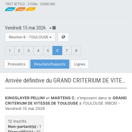
TROT ATTELE - 2150m - 33000.00€
Vendredi 15 mai 2026
Réunion 8 - TOULOUSE
1
2
3
4
5
6
7
8
Pronostics
Résultats/Rapports
Lignes
Arrivée définitive du GRAND CRITERIUM DE VITESSE DE TOULOUSE à TOULOUSE
KINGSLAYER PELLINI
et
MARTENS C.
s'imposent dans le
GRAND
CRITERIUM DE VITESSE DE TOULOUSE
à TOULOUSE (R8C6) -
Vendredi 15 mai 2026
12 inscrits
Non-partant(s) :
1
Disqualifié(s) :
10