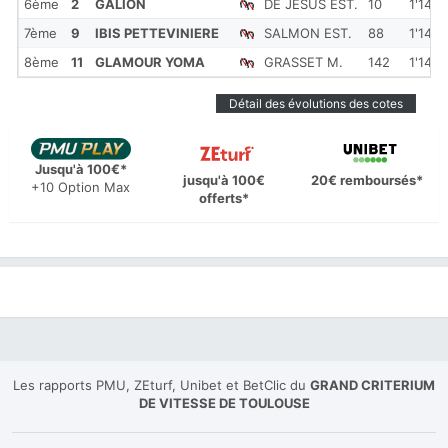
6ème
2
GALION
DE JESUS EST.
10
1'14''
7ème
9
IBIS PETTEVINIERE
SALMON EST.
88
1'14''
8ème
11
GLAMOUR YOMA
GRASSET M.
142
1'14''
Détail des évolutions des cotes
Jusqu'à 100€*
jusqu'à 100€
20€ remboursés*
+10 Option Max
offerts*
Les rapports PMU, ZEturf, Unibet et BetClic du
GRAND CRITERIUM
DE VITESSE DE TOULOUSE