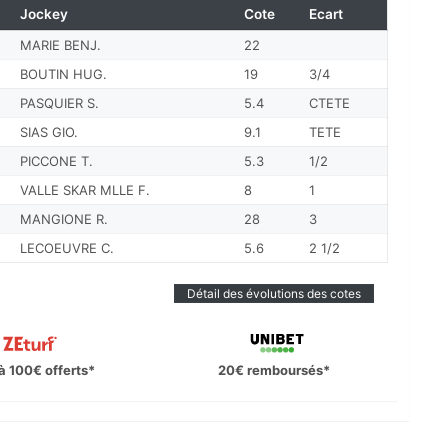
Jockey
Cote
Ecart
MARIE BENJ.
22
BOUTIN HUG.
19
3/4
PASQUIER S.
5.4
CTETE
SIAS GIO.
9.1
TETE
PICCONE T.
5.3
1/2
VALLE SKAR MLLE F.
8
1
MANGIONE R.
28
3
LECOEUVRE C.
5.6
2 1/2
Détail des évolutions des cotes
à 100€ offerts*
20€ remboursés*