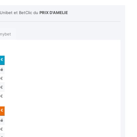
 Unibet et BetClic du
PRIX D'AMELIE
nybet
 €
cé
 €
 €
 €
 €
cé
 €