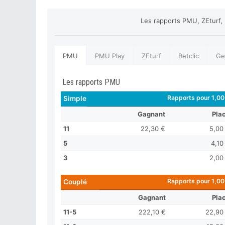
Les rapports PMU, ZEturf,
PMU
PMU Play
ZEturf
Betclic
Ge
Les rapports PMU
Rapports pour 1,00
Simple
Gagnant
Pla
11
22,30 €
5,00
5
4,10
3
2,00
Rapports pour 1,00
Couplé
Gagnant
Pla
11-5
222,10 €
22,90