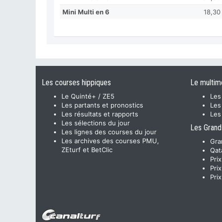
Mini Multi en 6
18,30
Les courses hippiques
Le multim
Le Quinté+ / ZE5
Les
Les partants et pronostics
Les
Les résultats et rapports
Les
Les sélections du jour
Les Grand
Les lignes des courses du jour
Les archives des courses PMU,
Gra
ZEturf et BetClic
Qat
Pri
Pri
Pri