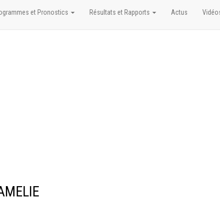
ogrammes et Pronostics
Résultats et Rapports
Actus
Vidéo
'AMELIE