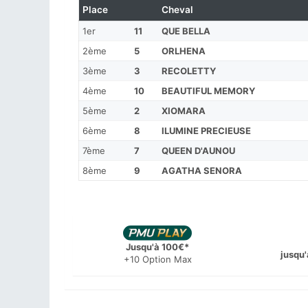
Place
Cheval
1er
11
QUE BELLA
2ème
5
ORLHENA
3ème
3
RECOLETTY
4ème
10
BEAUTIFUL MEMORY
5ème
2
XIOMARA
6ème
8
ILUMINE PRECIEUSE
7ème
7
QUEEN D'AUNOU
8ème
9
AGATHA SENORA
Jusqu'à 100€*
jusqu'
+10 Option Max