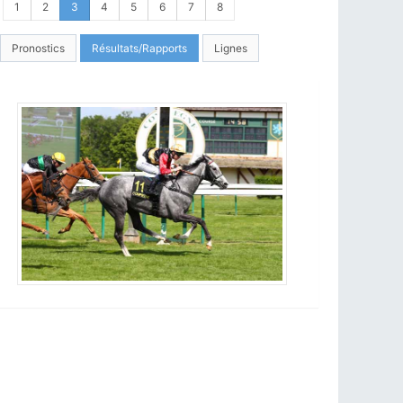
1
2
3
4
5
6
7
8
Pronostics
Résultats/Rapports
Lignes