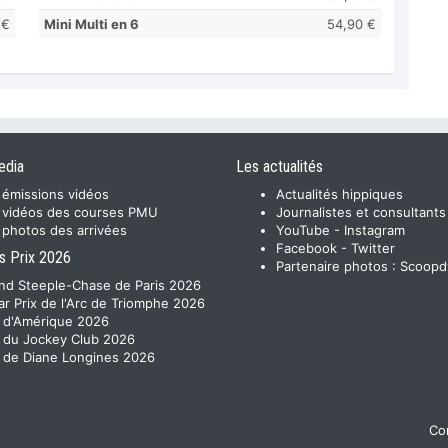
 €
Mini Multi en 6
54,90 €
edia
Les actualités
 émissions vidéos
Actualités hippiques
 vidéos des courses PMU
Journalistes et consultants
 photos des arrivées
YouTube
-
Instagram
Facebook
-
Twitter
s Prix 2026
Partenaire photos :
Scoopd
nd Steeple-Chase de Paris 2026
ar Prix de l'Arc de Triomphe 2026
x d'Amérique 2026
x du Jockey Club 2026
x de Diane Longines 2026
Con