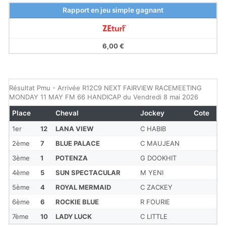
Rapport en jeu simple gagnant
6,00 €
Résultat Pmu - Arrivée R12C9 NEXT FAIRVIEW RACEMEETING
MONDAY 11 MAY FM 66 HANDICAP du Vendredi 8 mai 2026
Place
Cheval
Jockey
Cote
1er
12
LANA VIEW
C HABIB
2ème
7
BLUE PALACE
C MAUJEAN
3ème
1
POTENZA
G DOOKHIT
4ème
5
SUN SPECTACULAR
M YENI
5ème
4
ROYAL MERMAID
C ZACKEY
6ème
6
ROCKIE BLUE
R FOURIE
7ème
10
LADY LUCK
C LITTLE