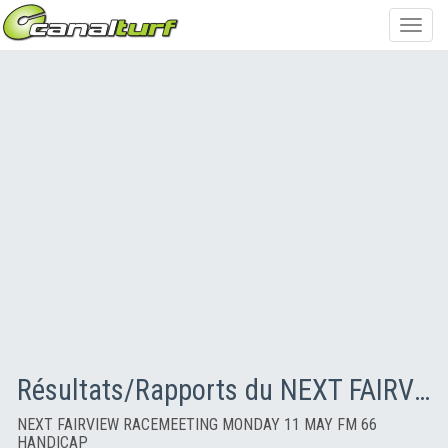
Toggl
navig
Résultats/Rapports du NEXT FAIRVIEW RACEMEETING MONDAY 11 MAY FM 66 HANDICAP
NEXT FAIRVIEW RACEMEETING MONDAY 11 MAY FM 66
HANDICAP