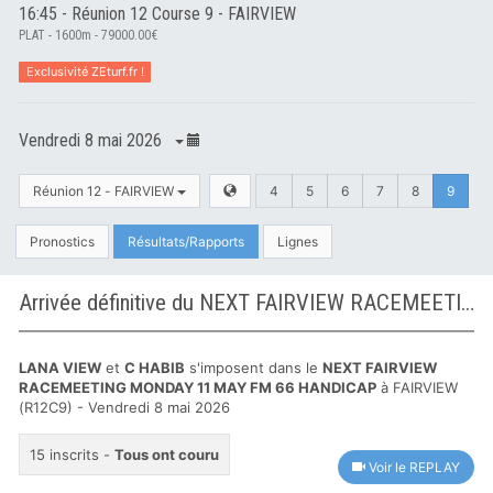
16:45 - Réunion 12 Course 9 - FAIRVIEW
PLAT - 1600m - 79000.00€
Exclusivité ZEturf.fr !
Vendredi 8 mai 2026
Réunion 12 - FAIRVIEW
4
5
6
7
8
9
Pronostics
Résultats/Rapports
Lignes
Arrivée définitive du NEXT FAIRVIEW RACEMEETING MONDAY 11 MAY FM 66 HANDICAP à FAIRVIEW
LANA VIEW
et
C HABIB
s'imposent dans le
NEXT FAIRVIEW
RACEMEETING MONDAY 11 MAY FM 66 HANDICAP
à FAIRVIEW
(R12C9) - Vendredi 8 mai 2026
15 inscrits -
Tous ont couru
Voir le REPLAY