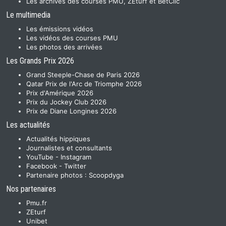
Les archives des courses PMU, ZEturf et BetClic
Le multimedia
Les émissions vidéos
Les vidéos des courses PMU
Les photos des arrivées
Les Grands Prix 2026
Grand Steeple-Chase de Paris 2026
Qatar Prix de l'Arc de Triomphe 2026
Prix d'Amérique 2026
Prix du Jockey Club 2026
Prix de Diane Longines 2026
Les actualités
Actualités hippiques
Journalistes et consultants
YouTube
-
Instagram
Facebook
-
Twitter
Partenaire photos :
Scoopdyga
Nos partenaires
Pmu.fr
ZEturf
Unibet