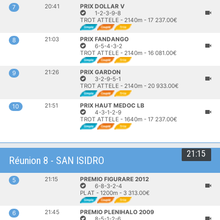
20:41
PRIX DOLLAR V
7
1-2-3-9-8
TROT ATTELE - 2140m - 17 237.00€
21:03
PRIX FANDANGO
8
6-5-4-3-2
TROT ATTELE - 2140m - 16 081.00€
21:26
PRIX GARDON
9
3-2-9-5-1
TROT ATTELE - 2140m - 20 933.00€
21:51
PRIX HAUT MEDOC LB
10
4-3-1-2-9
TROT ATTELE - 1640m - 17 237.00€
21:15
Réunion 8 - SAN ISIDRO
21:15
PREMIO FIGURARE 2012
5
6-8-3-2-4
PLAT - 1200m - 3 313.00€
21:45
PREMIO PLENIHALO 2009
6
8-5-1-2-6