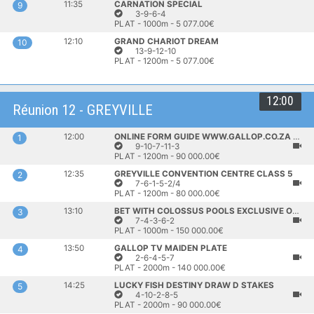
11:35
CARNATION SPECIAL
9
3-9-6-4
PLAT - 1000m - 5 077.00€
12:10
GRAND CHARIOT DREAM
10
13-9-12-10
PLAT - 1200m - 5 077.00€
12:00
Réunion 12 - GREYVILLE
12:00
ONLINE FORM GUIDE WWW.GALLOP.CO.ZA OPEN MAIDEN
1
9-10-7-11-3
PLAT - 1200m - 90 000.00€
12:35
GREYVILLE CONVENTION CENTRE CLASS 5
2
7-6-1-5-2/4
PLAT - 1200m - 80 000.00€
13:10
BET WITH COLOSSUS POOLS EXCLUSIVE ON WWW.TOTE.CO.ZAMIDDLE STAKES
3
7-4-3-6-2
PLAT - 1000m - 150 000.00€
13:50
GALLOP TV MAIDEN PLATE
4
2-6-4-5-7
PLAT - 2000m - 140 000.00€
14:25
LUCKY FISH DESTINY DRAW D STAKES
5
4-10-2-8-5
PLAT - 2000m - 90 000.00€