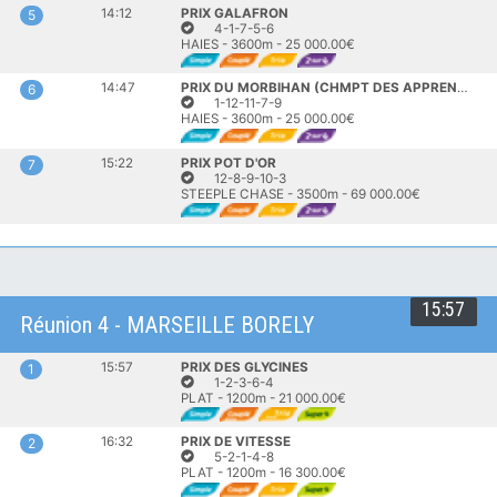
14:12
PRIX GALAFRON
5
4-1-7-5-6
HAIES - 3600m - 25 000.00€
14:47
PRIX DU MORBIHAN (CHMPT DES APPRENTIS & JEUNES JOCKEYS)
6
1-12-11-7-9
HAIES - 3600m - 25 000.00€
15:22
PRIX POT D'OR
7
12-8-9-10-3
STEEPLE CHASE - 3500m - 69 000.00€
15:57
Réunion 4 - MARSEILLE BORELY
15:57
PRIX DES GLYCINES
1
1-2-3-6-4
PLAT - 1200m - 21 000.00€
16:32
PRIX DE VITESSE
2
5-2-1-4-8
PLAT - 1200m - 16 300.00€