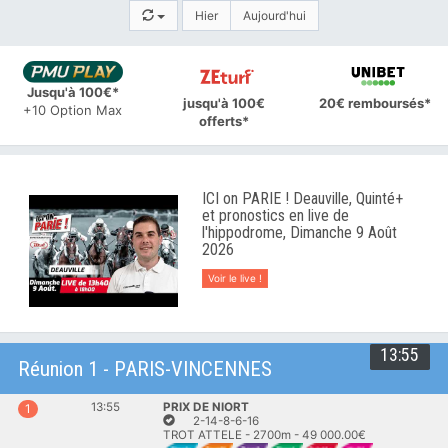
Hier
Aujourd'hui
Jusqu'à 100€*
jusqu'à 100€
20€ remboursés*
+10 Option Max
offerts*
ICI on PARIE ! Deauville, Quinté+
et pronostics en live de
l'hippodrome, Dimanche 9 Août
2026
Voir le live !
13:55
Réunion 1 - PARIS-VINCENNES
13:55
PRIX DE NIORT
1
2-14-8-6-16
TROT ATTELE - 2700m - 49 000.00€