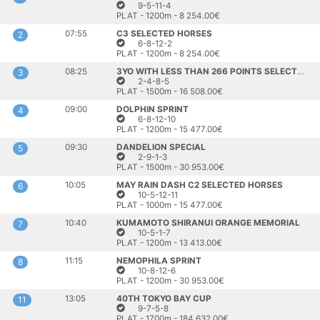
9-5-11-4
PLAT - 1200m - 8 254.00€
07:55
C3 SELECTED HORSES
2
6-8-12-2
PLAT - 1200m - 8 254.00€
08:25
3YO WITH LESS THAN 266 POINTS SELECTED
3
2-4-8-5
PLAT - 1500m - 16 508.00€
09:00
DOLPHIN SPRINT
4
6-8-12-10
PLAT - 1200m - 15 477.00€
09:30
DANDELION SPECIAL
5
2-9-1-3
PLAT - 1500m - 30 953.00€
10:05
MAY RAIN DASH C2 SELECTED HORSES
6
10-5-12-11
PLAT - 1000m - 15 477.00€
10:40
KUMAMOTO SHIRANUI ORANGE MEMORIAL
7
10-5-1-7
PLAT - 1200m - 13 413.00€
11:15
NEMOPHILA SPRINT
8
10-8-12-6
PLAT - 1200m - 30 953.00€
13:05
40TH TOKYO BAY CUP
11
9-7-5-8
PLAT - 1700m - 184 632.00€