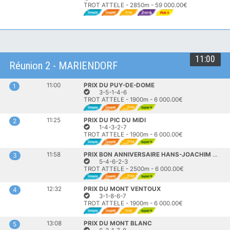
TROT ATTELE - 2850m - 59 000.00€
11:00
Réunion 2 - MARIENDORF
11:00
PRIX DU PUY-DE-DOME
1
3-5-1-4-6
TROT ATTELE - 1900m - 6 000.00€
11:25
PRIX DU PIC DU MIDI
2
1-4-3-2-7
TROT ATTELE - 1900m - 6 000.00€
11:58
PRIX BON ANNIVERSAIRE HANS-JOACHIM MATTHAUS
3
5-4-6-2-3
TROT ATTELE - 2500m - 6 000.00€
12:32
PRIX DU MONT VENTOUX
4
3-1-8-6-7
TROT ATTELE - 1900m - 6 000.00€
13:08
PRIX DU MONT BLANC
5