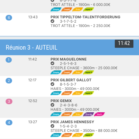
6-3-1-7-8
TROT ATTELE - 1900m - 6 000.00€
13:43
PRIX TIPPELTOM-TALENTFORDERUNG
6
3-1-7-5-2
TROT ATTELE - 1900m - 2 250.00€
11:42
Réunion 3 - AUTEUIL
11:42
PRIX MAGUELONNE
1
2-5-1-6-3
STEEPLE CHASE - 3600m - 25 000.00€
12:17
PRIX GILBERT GALLOT
2
8-1-5-3-7
HAIES - 3000m - 49 000.00€
12:52
PRIX GEMIX
3
2-4-3-8-6
HAIES - 3000m - 49 000.00€
13:27
PRIX JAMES HENNESSY
4
1-5-4-2-3
STEEPLE CHASE - 3500m - 88 000.00€