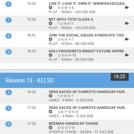
15:00
LIVE IT. LOVE IT. OWN IT. WWW.RACECOAST.CO.ZA CLASS 4
6
6-3-8-1-4
PLAT - 1800m - 145 000.00€
15:35
BET WITH TOTE CLASS 4
7
1-2-9-6-7
PLAT - 1600m - 145 000.00€
16:10
JOIN THE SOCIAL SQUAD SYNDICATE TODAY WWW.SOCIALSQUAD.CO.ZA APPRENTICE CLASS 5
8
3-6-4-1-7
PLAT - 1400m - 80 000.00€
16:45
HOLLYWOODBETS BRIGHT FUTURE APPRENTICE D STAKES
9
2-3-6-4-10
PLAT - 1000m - 90 000.00€
16:25
Réunion 13 - KELSO
16:25
2000 SACKS OF CARROTS HANDICAP HURDLE (1ER PELOTON)
4
1-2-8-5-7
HAIES - 4199m - 9 302.00€
17:00
2000 SACKS OF CARROTS HANDICAP HURDLE (2EME PELOTON)
5
2/4-7-3-5-8
HAIES - 4199m - 9 302.00€
17:32
BEDMAX HANDICAP CHASE
6
4-5-2-7-6
STEEPLE CHASE - 3435m - 17 442.00€