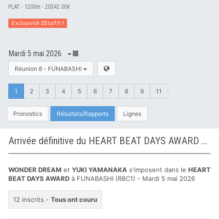
PLAT - 1200m - 20342.00€
Exclusivité ZEturf.fr !
Mardi 5 mai 2026
Réunion 8 - FUNABASHI
1
2
3
4
5
6
7
8
9
11
Pronostics
Résultats/Rapports
Lignes
Arrivée définitive du HEART BEAT DAYS AWARD à FUNABASHI
WONDER DREAM
et
YUKI YAMANAKA
s'imposent dans le
HEART
BEAT DAYS AWARD
à FUNABASHI (R8C1) - Mardi 5 mai 2026
12 inscrits -
Tous ont couru