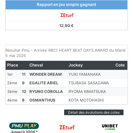
Rapport en jeu simple gagnant
12,90 €
Résultat Pmu - Arrivée R8C1 HEART BEAT DAYS AWARD du Mardi
5 mai 2026
Place
Cheval
Jockey
Cote
1er
11
WONDER DREAM
YUKI YAMANAKA
2ème
9
EGALITE ARIEL
TSUBASA SASAGAWA
3ème
12
RYUNO COROLLA
RYOMA KIMATSUKA
4ème
8
OSMANTHUS
KOTA MOTOHASHI
Détail des évolutions des cotes
Jusqu'à 100€*