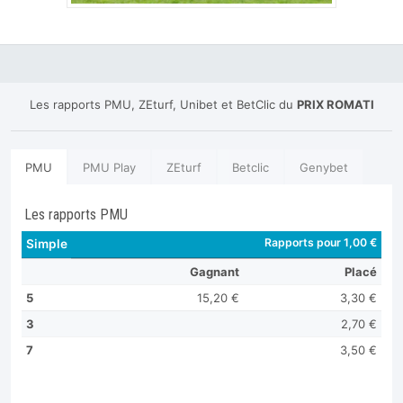
Les rapports PMU, ZEturf, Unibet et BetClic du
PRIX ROMATI
PMU
PMU Play
ZEturf
Betclic
Genybet
Les rapports PMU
Rapports pour 1,00 €
Simple
Gagnant
Placé
5
15,20 €
3,30 €
3
2,70 €
7
3,50 €