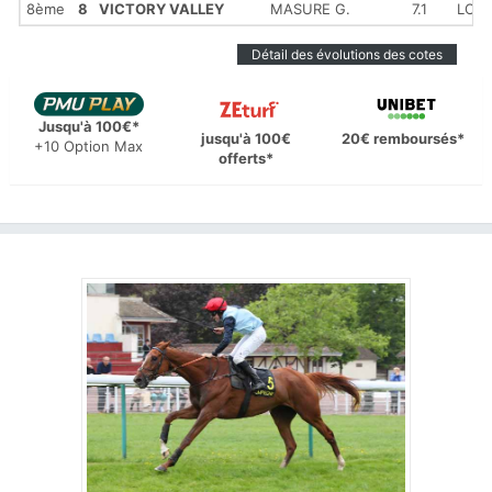
8ème
8
VICTORY VALLEY
MASURE G.
7.1
LOIN
Détail des évolutions des cotes
Jusqu'à 100€*
jusqu'à 100€
20€ remboursés*
+10 Option Max
offerts*