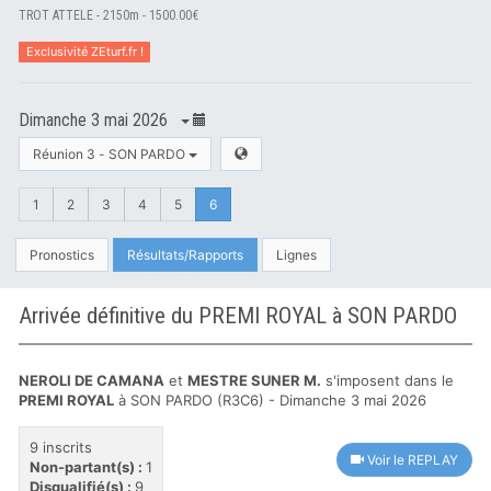
TROT ATTELE - 2150m - 1500.00€
Exclusivité ZEturf.fr !
Dimanche 3 mai 2026
Réunion 3 - SON PARDO
1
2
3
4
5
6
Pronostics
Résultats/Rapports
Lignes
Arrivée définitive du PREMI ROYAL à SON PARDO
NEROLI DE CAMANA
et
MESTRE SUNER M.
s'imposent dans le
PREMI ROYAL
à SON PARDO (R3C6) - Dimanche 3 mai 2026
9 inscrits
Voir le REPLAY
Non-partant(s) :
1
Disqualifié(s) :
9