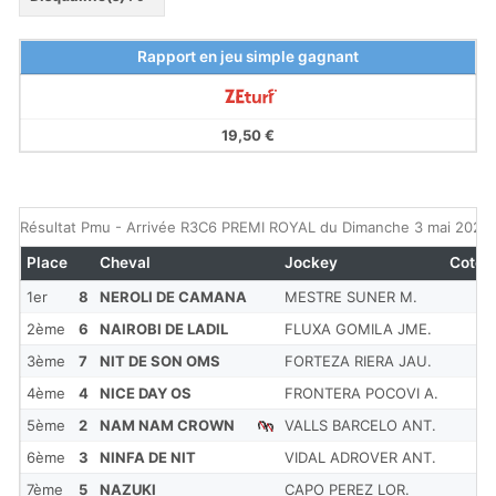
Rapport en jeu simple gagnant
19,50 €
Résultat Pmu - Arrivée R3C6 PREMI ROYAL du Dimanche 3 mai 2026
Place
Cheval
Jockey
Cote
1er
8
NEROLI DE CAMANA
MESTRE SUNER M.
2ème
6
NAIROBI DE LADIL
FLUXA GOMILA JME.
3ème
7
NIT DE SON OMS
FORTEZA RIERA JAU.
4ème
4
NICE DAY OS
FRONTERA POCOVI A.
5ème
2
NAM NAM CROWN
VALLS BARCELO ANT.
6ème
3
NINFA DE NIT
VIDAL ADROVER ANT.
7ème
5
NAZUKI
CAPO PEREZ LOR.