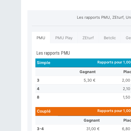
Les rapports PMU, ZEturf, Un
PMU
PMU Play
ZEturf
Betclic
Ge
Les rapports PMU
Rapports pour 1,00
Simple
Gagnant
Pla
3
5,30 €
2,00
4
2,10
8
1,50
Rapports pour 1,00
Couplé
Gagnant
Pla
3-4
31,00 €
6,80