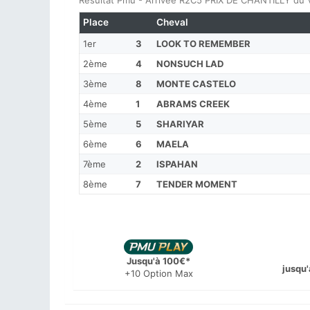
Résultat Pmu - Arrivée R2C5 PRIX DE CHANTILLY du V
Place
Cheval
1er
3
LOOK TO REMEMBER
2ème
4
NONSUCH LAD
3ème
8
MONTE CASTELO
4ème
1
ABRAMS CREEK
5ème
5
SHARIYAR
6ème
6
MAELA
7ème
2
ISPAHAN
8ème
7
TENDER MOMENT
Jusqu'à 100€*
jusqu'
+10 Option Max