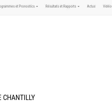
ogrammes et Pronostics
Résultats et Rapports
Actus
Vidéo
DE CHANTILLY