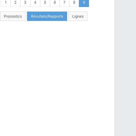
1
2
3
4
5
6
7
8
9
Pronostics
Résultats/Rapports
Lignes