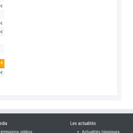
 €
 €
 €
 €
 €
edia
Les actualités
 émissions vidéos
Actualités hippiques