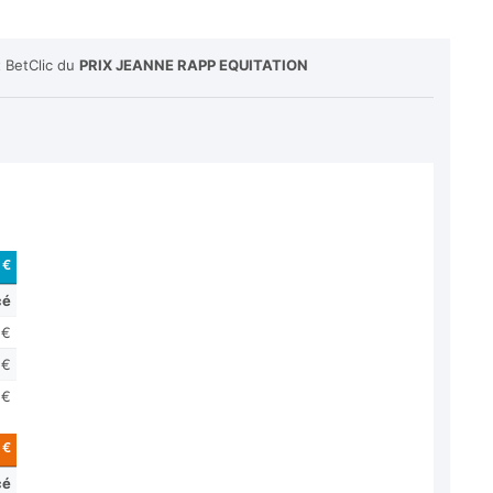
t BetClic du
PRIX JEANNE RAPP EQUITATION
 €
cé
 €
 €
 €
 €
cé