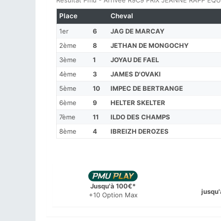
Résultat Pmu - Arrivée R9C9 PRIX JEANNE RAPP EQUI
Place
Cheval
1er
6
JAG DE MARCAY
2ème
8
JETHAN DE MONGOCHY
3ème
1
JOYAU DE FAEL
4ème
3
JAMES D'OVAKI
5ème
10
IMPEC DE BERTRANGE
6ème
9
HELTER SKELTER
7ème
11
ILDO DES CHAMPS
8ème
4
IBREIZH DEROZES
Jusqu'à 100€*
jusqu'
+10 Option Max