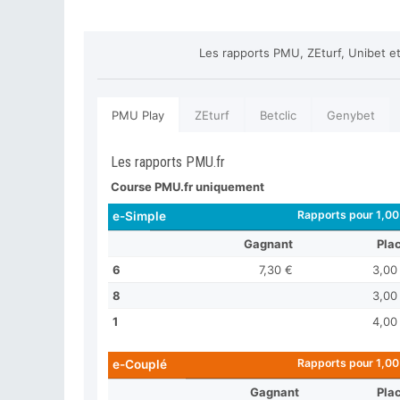
Les rapports PMU, ZEturf, Unibet e
PMU Play
ZEturf
Betclic
Genybet
Les rapports PMU.fr
Course PMU.fr uniquement
Rapports pour 1,00
e-Simple
Gagnant
Pla
6
7,30 €
3,00
8
3,00
1
4,00
Rapports pour 1,00
e-Couplé
Gagnant
Pla