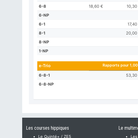
6-8
18,60 €
10,30
6-NP
6-1
17,40
8-1
20,00
8-NP
1-NP
Rapports pour 1,00
e-Trio
6-8-1
53,30
6-8-NP
Les courses hippiques
Le multim
Le Quinté+ / ZE5
Les