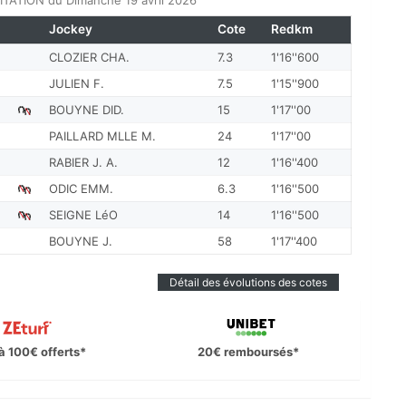
TATION du Dimanche 19 avril 2026
Jockey
Cote
Redkm
CLOZIER CHA.
7.3
1'16''600
JULIEN F.
7.5
1'15''900
BOUYNE DID.
15
1'17''00
PAILLARD MLLE M.
24
1'17''00
RABIER J. A.
12
1'16''400
ODIC EMM.
6.3
1'16''500
SEIGNE LéO
14
1'16''500
BOUYNE J.
58
1'17''400
Détail des évolutions des cotes
à 100€ offerts*
20€ remboursés*