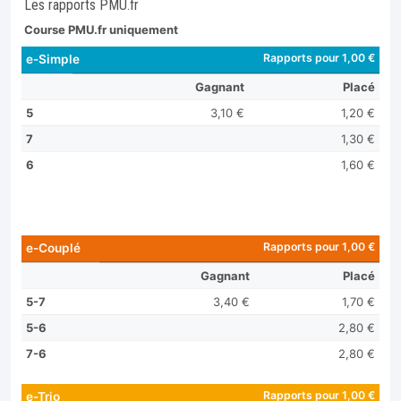
Les rapports PMU.fr
Course PMU.fr uniquement
Rapports pour 1,00 €
e-Simple
Gagnant
Placé
5
3,10 €
1,20 €
7
1,30 €
6
1,60 €
Rapports pour 1,00 €
e-Couplé
Gagnant
Placé
5-7
3,40 €
1,70 €
5-6
2,80 €
7-6
2,80 €
Rapports pour 1,00 €
e-Trio