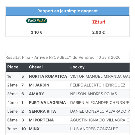
Rapport en jeu simple gagnant
3,10 €
2,90 €
Résultat Pmu - Arrivée R7C9 JELLY du Vendredi 10 avril 2026
Place
Cheval
Jockey
1er
5
NORITA ROMATICA
VICTOR MANUEL MIRANDA GALL
2ème
7
MI JARDIN
FELIPE ALBERTO HENRIQUEZ
3ème
6
AMARY
NELSON ANDRES ROJAS
4ème
1
FURTIVA LAGRIMA
DARIEN ALEXANDER CHEUQUE
5ème
2
SENORA RITA
DANIEL GONZALO ALVARADO YU
6ème
3
MI PORTENA
AGUSTIN IGNACIO VILLAGRA CO
7ème
10
MINX
LUIS ANDRES GONZALEZ