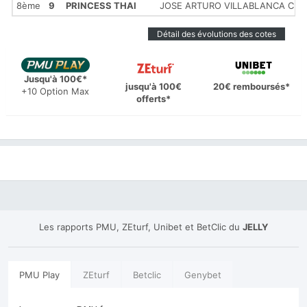
8ème
9
PRINCESS THAI
JOSE ARTURO VILLABLANCA CHA
Détail des évolutions des cotes
Jusqu'à 100€*
jusqu'à 100€
20€ remboursés*
+10 Option Max
offerts*
Les rapports PMU, ZEturf, Unibet et BetClic du
JELLY
PMU Play
ZEturf
Betclic
Genybet