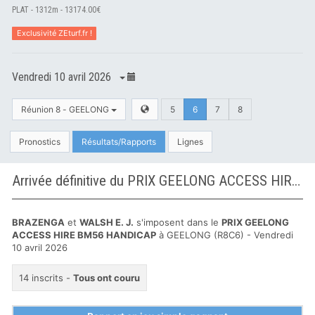
PLAT - 1312m - 13174.00€
Exclusivité ZEturf.fr !
Vendredi 10 avril 2026
Réunion 8 - GEELONG
5
6
7
8
Pronostics
Résultats/Rapports
Lignes
Arrivée définitive du PRIX GEELONG ACCESS HIRE BM56 HANDICAP à GEELONG
BRAZENGA
et
WALSH E. J.
s'imposent dans le
PRIX GEELONG
ACCESS HIRE BM56 HANDICAP
à GEELONG (R8C6) - Vendredi
10 avril 2026
14 inscrits -
Tous ont couru