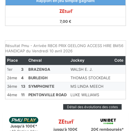
Rapport en jeu simple gagnant
7,00 €
Résultat Pmu - Arrivée R8C6 PRIX GEELONG ACCESS HIRE BM56
HANDICAP du Vendredi 10 avril 2026
Place
Cheval
Jockey
Cote
1er
3
BRAZENGA
WALSH E. J.
2ème
4
BURLEIGH
THOMAS STOCKDALE
3ème
13
SYMPHONITE
MS LINDA MEECH
4ème
11
PENTONVILLE ROAD
LUKE WILLIAMS
Détail des évolutions des cotes
Jusqu'à 100€*
jusqu'à 100€
20€ remboursés*