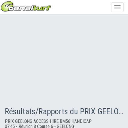
Toggl
navig
Résultats/Rapports du PRIX GEELONG ACCESS HIRE BM56 HANDICAP
PRIX GEELONG ACCESS HIRE BM56 HANDICAP
07:45 - Réunion 8 Course 6 - GEELONG