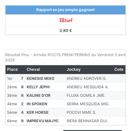
Rapport en jeu simple gagnant
3,80 €
Résultat Pmu - Arrivée R12C15 PREMI PERKINS du Vendredi 3 avril
2026
Place
Cheval
Jockey
Cote
1er
7
KENESIS MIXO
ANDREU ADROVER G.
2ème
8
KELLY JEPHI
ANDREU MESQUIDA A.
3ème
6
KALINE D'OR
FLUXA GOMILA JME.
4ème
2
IN SPOKEN
SERRA MESQUIDA MIG.
5ème
4
KER HORSE
POCOVI MME S.
6ème
9
IMPREVU MAJYC
RIERA BENNASAR GUI.