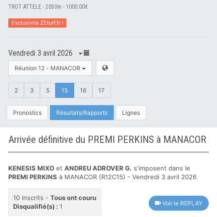
TROT ATTELE - 2050m - 1000.00€
Exclusivité ZEturf.fr !
Vendredi 3 avril 2026
Réunion 12 - MANACOR
2
3
5
15
16
17
Pronostics
Résultats/Rapports
Lignes
Arrivée définitive du PREMI PERKINS à MANACOR
KENESIS MIXO
et
ANDREU ADROVER G.
s'imposent dans le
PREMI PERKINS
à MANACOR (R12C15) - Vendredi 3 avril 2026
10 inscrits -
Tous ont couru
Voir le REPLAY
Disqualifié(s) :
1