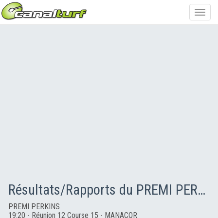
Toggl
navig
Résultats/Rapports du PREMI PERKINS
PREMI PERKINS
19:20 - Réunion 12 Course 15 - MANACOR