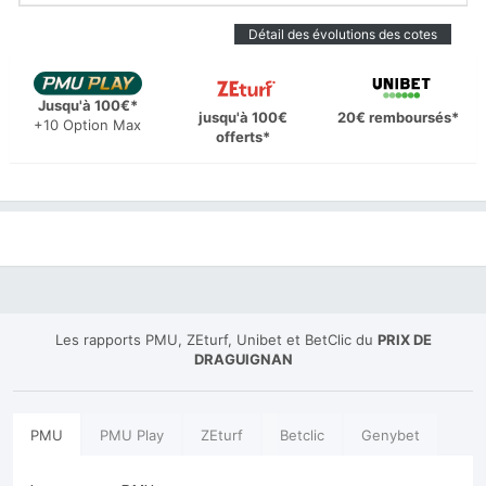
Détail des évolutions des cotes
Jusqu'à 100€*
jusqu'à 100€
20€ remboursés*
+10 Option Max
offerts*
Les rapports PMU, ZEturf, Unibet et BetClic du
PRIX DE
DRAGUIGNAN
PMU
PMU Play
ZEturf
Betclic
Genybet