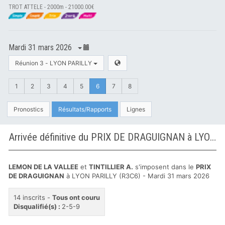
TROT ATTELE - 2000m - 21000.00€
Mardi 31 mars 2026
Réunion 3 - LYON PARILLY
1
2
3
4
5
6
7
8
Pronostics
Résultats/Rapports
Lignes
Arrivée définitive du PRIX DE DRAGUIGNAN à LYON PARILLY
LEMON DE LA VALLEE
et
TINTILLIER A.
s'imposent dans le
PRIX
DE DRAGUIGNAN
à LYON PARILLY (R3C6) - Mardi 31 mars 2026
14 inscrits -
Tous ont couru
Disqualifié(s) :
2-5-9