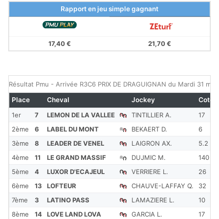
Rapport en jeu simple gagnant
17,40 €
21,70 €
Résultat Pmu - Arrivée R3C6 PRIX DE DRAGUIGNAN du Mardi 31 mar
Place
Cheval
Jockey
Cote
1er
7
LEMON DE LA VALLEE
TINTILLIER A.
17
2ème
6
LABEL DU MONT
BEKAERT D.
6
3ème
8
LEADER DE VENEL
LAIGRON AX.
5.2
4ème
11
LE GRAND MASSIF
DUJMIC M.
140
5ème
4
LUXOR D'ECAJEUL
VERRIERE L.
26
6ème
13
LOFTEUR
CHAUVE-LAFFAY Q.
32
7ème
3
LATINO PASS
LAMAZIERE L.
10
8ème
14
LOVE LAND LOVA
GARCIA L.
17