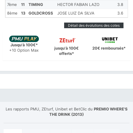
7ème
11
TIMING
HECTOR FABIAN LAZO
3.8
1 
8ème
13
GOLDCROSS
JOSE LUIZ DA SILVA
3.6
3
Détail des évolutions des cotes
Jusqu'à 100€*
jusqu'à 100€
20€ remboursés*
+10 Option Max
offerts*
Les rapports PMU, ZEturf, Unibet et BetClic du
PREMIO WHERE'S
THE DRINK (2013)