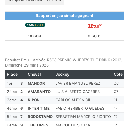
Rapport en jeu simple gagnant
10,60 €
9,60 €
Résultat Pmu - Arrivée R6C3 PREMIO WHERE'S THE DRINK (2013) du
Dimanche 29 mars 2026
Place
Cheval
Jockey
Cote
E
1er
3
MANDOR
JAVIER EMANUEL PEREZ
7.6
2ème
2
AMARANTO
LUIS ALBERTO CACERES
7.7
E
3ème
4
NIPON
CARLOS ALEX VIGIL
11
7 
4ème
6
INTER TIME
FABIO HERIBERTO GUEDES
17
2
5ème
7
RODOSTAMO
SEBASTIAN MARCELO FIORITO
17
6
6ème
9
THE TIMES
MAICOL DE SOUZA
14
1