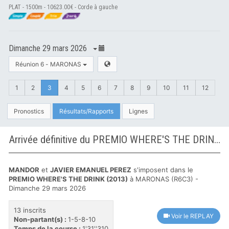
PLAT - 1500m - 10623.00€ - Corde à gauche
Dimanche 29 mars 2026
Réunion 6 - MARONAS
1
2
3
4
5
6
7
8
9
10
11
12
Pronostics
Résultats/Rapports
Lignes
Arrivée définitive du PREMIO WHERE'S THE DRINK (2013) à MARONAS
MANDOR
et
JAVIER EMANUEL PEREZ
s'imposent dans le
PREMIO WHERE'S THE DRINK (2013)
à MARONAS (R6C3) -
Dimanche 29 mars 2026
13 inscrits
Voir le REPLAY
Non-partant(s) :
1-5-8-10
Temps de la course :
1'31''310