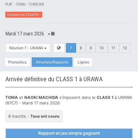
PLAT - 1500m - 12468.00€
Exclusivité ZEturf.fr !
Mardi 17 mars 2026
Réunion 7 - URAWA
7
8
9
10
11
12
Pronostics
Résultats/Rapports
Lignes
Arrivée définitive du CLASS 1 à URAWA
TOMA
et
NAOKI MACHIDA
s'imposent dans le
CLASS 1
à URAWA
(R7C7) - Mardi 17 mars 2026
8 inscrits -
Tous ont couru
Rapport en jeu simple gagnant