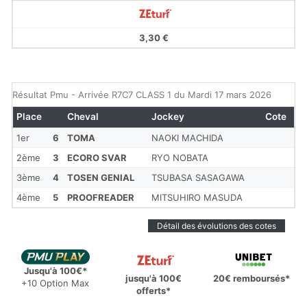
3,30 €
Résultat Pmu - Arrivée R7C7 CLASS 1 du Mardi 17 mars 2026
Place
Cheval
Jockey
Cote
1er
6
TOMA
NAOKI MACHIDA
2ème
3
ECORO SVAR
RYO NOBATA
3ème
4
TOSEN GENIAL
TSUBASA SASAGAWA
4ème
5
PROOFREADER
MITSUHIRO MASUDA
Détail des évolutions des cotes
Jusqu'à 100€*
jusqu'à 100€
20€ remboursés*
+10 Option Max
offerts*