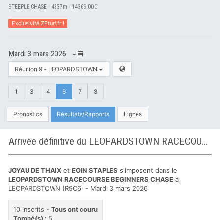
STEEPLE CHASE - 4337m - 14369.00€
Exclusivité ZEturf.fr !
Mardi 3 mars 2026
Réunion 9 - LEOPARDSTOWN
1
3
4
6
7
8
Pronostics
Résultats/Rapports
Lignes
Arrivée définitive du LEOPARDSTOWN RACECOURSE BEGINNERS CHASE à LEOPARDSTOWN
JOYAU DE THAIX
et
EOIN STAPLES
s'imposent dans le
LEOPARDSTOWN RACECOURSE BEGINNERS CHASE
à
LEOPARDSTOWN (R9C6) - Mardi 3 mars 2026
10 inscrits -
Tous ont couru
Tombé(s) :
5