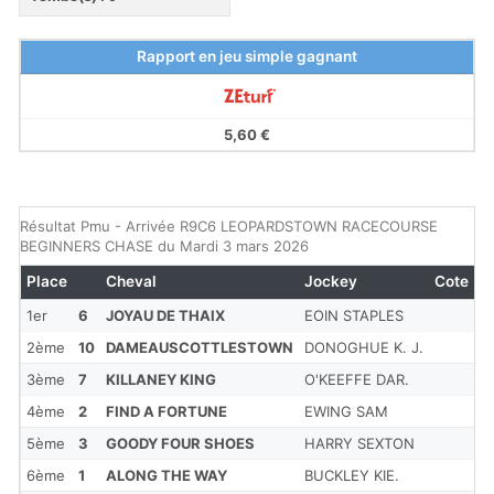
Rapport en jeu simple gagnant
5,60 €
Résultat Pmu - Arrivée R9C6 LEOPARDSTOWN RACECOURSE
BEGINNERS CHASE du Mardi 3 mars 2026
Place
Cheval
Jockey
Cote
1er
6
JOYAU DE THAIX
EOIN STAPLES
2ème
10
DAMEAUSCOTTLESTOWN
DONOGHUE K. J.
3ème
7
KILLANEY KING
O'KEEFFE DAR.
4ème
2
FIND A FORTUNE
EWING SAM
5ème
3
GOODY FOUR SHOES
HARRY SEXTON
6ème
1
ALONG THE WAY
BUCKLEY KIE.