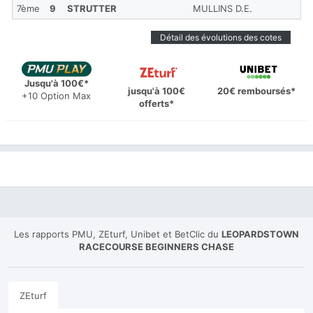
7ème
9
STRUTTER
MULLINS D.E.
Détail des évolutions des cotes
Jusqu'à 100€*
jusqu'à 100€
20€ remboursés*
+10 Option Max
offerts*
Les rapports PMU, ZEturf, Unibet et BetClic du
LEOPARDSTOWN
RACECOURSE BEGINNERS CHASE
ZEturf