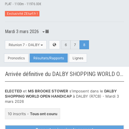
PLAT - 1100m - 11976.00€
Exclusivité ZEturf.fr !
Mardi 3 mars 2026
Réunion 7 - DALBY
6
7
8
Pronostics
Résultats/Rapports
Lignes
Arrivée définitive du DALBY SHOPPING WORLD OPEN HANDICAP à DALBY
ELECTED
et
MS BROOKE STOWER
s'imposent dans le
DALBY
SHOPPING WORLD OPEN HANDICAP
à DALBY (R7C8) - Mardi 3
mars 2026
10 inscrits -
Tous ont couru