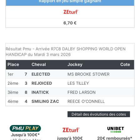
Rapport en jeu simple gagnant
6,70 €
Résultat Pmu - Arrivée R7C8 DALBY SHOPPING WORLD OPEN
HANDICAP du Mardi 3 mars 2026
Place
Cheval
Jockey
Cote
1er
7
ELECTED
MS BROOKE STOWER
2ème
3
REJOICED
LES TILLEY
3ème
8
INATICK
FRED LARSON
4ème
4
SMILING ZAC
REECE O'CONNELL
Détail des évolutions des cotes
Jusqu'à 100€*
jusqu'à 100€
20€ remboursés*