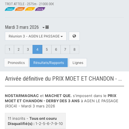
TROT ATTELE - 2575m - 21000.00€
Mardi 3 mars 2026
Réunion 3 - AGEN LE PASSAGE
1
2
3
4
5
6
7
8
Pronostics
Résultats/Rapports
Lignes
Arrivée définitive du PRIX MOET ET CHANDON - DERBY DES 3 ANS à AGEN LE PASSAGE
NOSTARMAGNAC
et
MACHET QUE.
s'imposent dans le
PRIX
MOET ET CHANDON - DERBY DES 3 ANS
à AGEN LE PASSAGE
(R3C4) - Mardi 3 mars 2026
11 inscrits -
Tous ont couru
Disqualifié(s) :
1-2-5-6-7-9-10