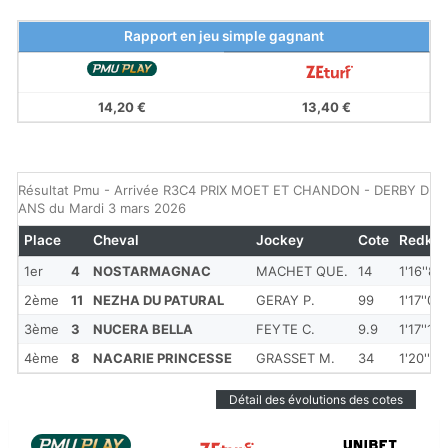
Rapport en jeu simple gagnant
14,20 €
13,40 €
Résultat Pmu - Arrivée R3C4 PRIX MOET ET CHANDON - DERBY DES
ANS du Mardi 3 mars 2026
Place
Cheval
Jockey
Cote
Redkm
1er
4
NOSTARMAGNAC
MACHET QUE.
14
1'16''80
2ème
11
NEZHA DU PATURAL
GERAY P.
99
1'17''00
3ème
3
NUCERA BELLA
FEYTE C.
9.9
1'17''10
4ème
8
NACARIE PRINCESSE
GRASSET M.
34
1'20''00
Détail des évolutions des cotes