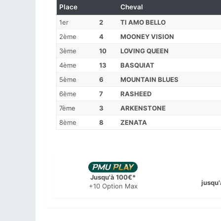
Place
Cheval
1er
2
TI AMO BELLO
2ème
4
MOONEY VISION
3ème
10
LOVING QUEEN
4ème
13
BASQUIAT
5ème
6
MOUNTAIN BLUES
6ème
7
RASHEED
7ème
3
ARKENSTONE
8ème
8
ZENATA
Jusqu'à 100€*
jusqu'
+10 Option Max