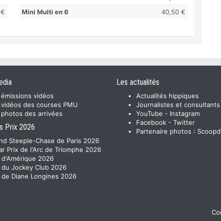
 €
Mini Multi en 6
40,50 €
edia
Les actualités
 émissions vidéos
Actualités hippiques
 vidéos des courses PMU
Journalistes et consultants
 photos des arrivées
YouTube
-
Instagram
Facebook
-
Twitter
s Prix 2026
Partenaire photos :
Scoopd
nd Steeple-Chase de Paris 2026
ar Prix de l'Arc de Triomphe 2026
x d'Amérique 2026
x du Jockey Club 2026
x de Diane Longines 2026
Con