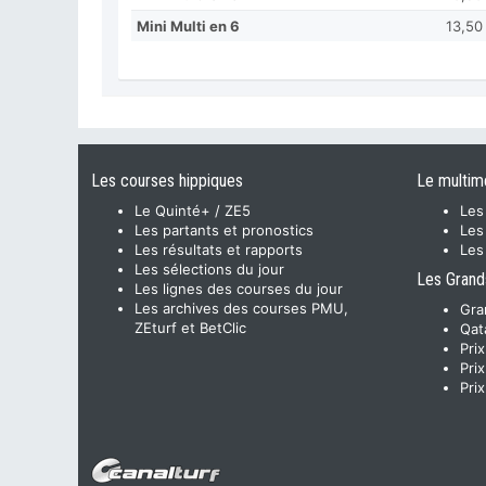
Mini Multi en 6
13,50
Les courses hippiques
Le multim
Le Quinté+ / ZE5
Les
Les partants et pronostics
Les
Les résultats et rapports
Les
Les sélections du jour
Les Grand
Les lignes des courses du jour
Les archives des courses PMU,
Gra
ZEturf et BetClic
Qat
Pri
Pri
Pri