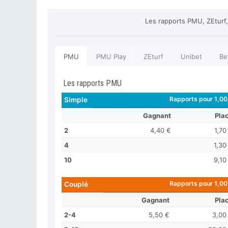
Les rapports PMU, ZEturf,
PMU
PMU Play
ZEturf
Unibet
Be
Les rapports PMU
Rapports pour 1,00
Simple
Gagnant
Pla
2
4,40 €
1,70
4
1,30
10
9,10
Rapports pour 1,00
Couplé
Gagnant
Pla
2-4
5,50 €
3,00