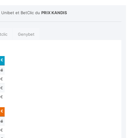
 Unibet et BetClic du
PRIX KANDIS
tclic
Genybet
 €
cé
 €
 €
 €
 €
cé
 €