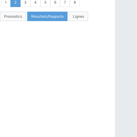
1
2
3
4
5
6
7
8
Pronostics
Résultats/Rapports
Lignes