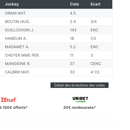
Jockey
Cote
Ecart
ORANI ANT.
4.5
BOUTIN HUG.
2.4
3/4
GUILLOCHON J.
143
ENC
HAMELIN A.
18
1/2
MADAMET A.
5.2
ENC
CHEYER MME PER.
11
3
MANGIONE R.
27
CENC
CALBRIX MAT.
33
4 1/2
Détail des évolutions des cotes
à 100€ offerts*
20€ remboursés*