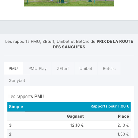
Les rapports PMU, ZEturf, Unibet et BetClic du
PRIX DE LA ROUTE
DES SANGLIERS
PMU
PMU Play
ZEturf
Unibet
Betclic
Genybet
Les rapports PMU
Rapports pour 1,00 €
Simple
Gagnant
Placé
3
12,10 €
2,10 €
2
1,30 €