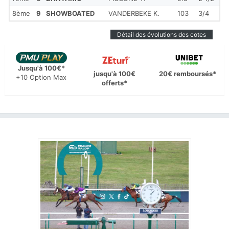
8ème
9
SHOWBOATED
VANDERBEKE K.
103
3/4
Détail des évolutions des cotes
Jusqu'à 100€*
jusqu'à 100€
20€ remboursés*
+10 Option Max
offerts*