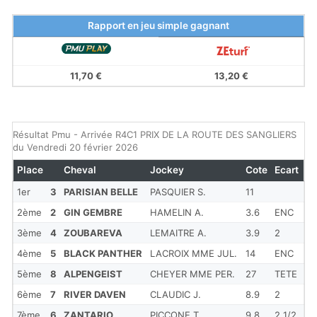
Rapport en jeu simple gagnant
11,70 €
13,20 €
Résultat Pmu - Arrivée R4C1 PRIX DE LA ROUTE DES SANGLIERS
du Vendredi 20 février 2026
Place
Cheval
Jockey
Cote
Ecart
1er
3
PARISIAN BELLE
PASQUIER S.
11
2ème
2
GIN GEMBRE
HAMELIN A.
3.6
ENC
3ème
4
ZOUBAREVA
LEMAITRE A.
3.9
2
4ème
5
BLACK PANTHER
LACROIX MME JUL.
14
ENC
5ème
8
ALPENGEIST
CHEYER MME PER.
27
TETE
6ème
7
RIVER DAVEN
CLAUDIC J.
8.9
2
7ème
6
ZANTARIO
PICCONE T.
9.8
2 1/2