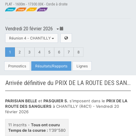
PLAT - 1600m - 17300.00€ - Corde à droite
Vendredi 20 février 2026
Réunion 4 - CHANTILLY
1
2
3
4
5
6
7
8
Pronostics
Résultats/Rapports
Lignes
Arrivée définitive du PRIX DE LA ROUTE DES SANGLIERS à CHANTILLY
PARISIAN BELLE
et
PASQUIER S.
s'imposent dans le
PRIX DE LA
ROUTE DES SANGLIERS
à CHANTILLY (R4C1) - Vendredi 20
février 2026
11 inscrits -
Tous ont couru
Temps de la course :
1'39''580